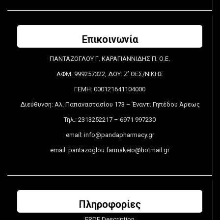
Επικοινωνία
ΠΑΝΤΑΖΟΓΛΟΥ Γ. ΚΑΡΑΓΙΑΝΝΙΔΗΣ Π. Ο.Ε.
ΑΦΜ: 999257322, ΔΟΥ: Ζ’ ΘΕΣ/ΝΙΚΗΣ
ΓΕΜΗ: 000121641104000
Διεύθυνση: Αλ. Παπαναστασίου 173 – Έναντι Γηπέδου Άρεως
Τηλ.: 2313252217 – 6971 997230
email:
info@pandapharmacy.gr
email:
pantazoglou.farmakeio@hotmail.gr
Πληροφορίες
ERDF Description