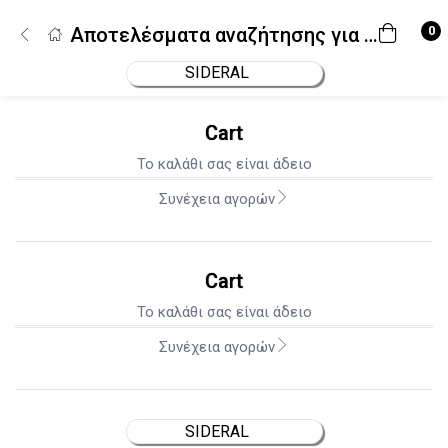
Σύνδεση
Εγγραφή
0
Αποτελέσματα αναζήτησης για "SIDERAL"
Εισάγετε το username και το password σας για να συνδεθείτε.
Cart
Username
Κωδικός
Να με θυμάσαι!
Το καλάθι σας είναι άδειο
Ξεχάσατε το password σας;
Συνέχεια αγορών
Cart
Το καλάθι σας είναι άδειο
Συνέχεια αγορών