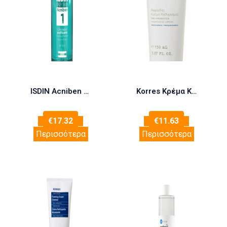
ISDIN Acniben Purifying Cleansing Foam Αφρός Καθαρισμού, 150ml
Korres Κρέμα Καθαρισμού Greek Yoghurt Pre-Probiotics 150ml
€
17.32
€
11.63
Περισσότερα
Περισσότερα