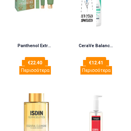
Panthenol Extra Promo Path of Harmony με Pure Nature 3in1 Cleanser Σαμπουάν – Αφρόλουτρο, 200ml & Pure Nature Body Milk Ενυδατικό Γαλάκτωμα Σώματος, 100ml & Pure Nature Eau De Toilette Γυναικείο Άρωμα, 50ml, 1σετ
CeraVe Balancing Air Foam Cleanser Καθαριστικό Προσώπου, 148ml
€
22.40
€
12.41
Περισσότερα
Περισσότερα