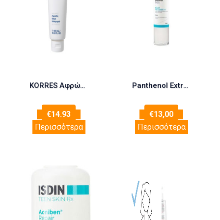
KORRES Αφρώδης Κρέμα Καθαρισμού Γιαούρτι 400ml
Panthenol Extra Micellar True Cleanser 3 in 1 500ml (Ντεμακιγιάζ για Πρόσωπο-Μάτια-Χείλη)
€
14.93
€
13,00
Περισσότερα
Περισσότερα