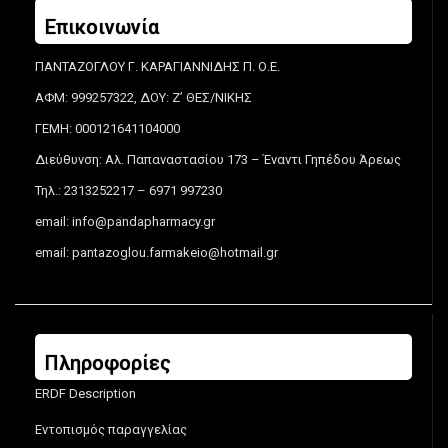
Επικοινωνία
ΠΑΝΤΑΖΟΓΛΟΥ Γ. ΚΑΡΑΓΙΑΝΝΙΔΗΣ Π. Ο.Ε.
ΑΦΜ: 999257322, ΔΟΥ: Ζ’ ΘΕΣ/ΝΙΚΗΣ
ΓΕΜΗ: 000121641104000
Διεύθυνση: Αλ. Παπαναστασίου 173 – Έναντι Γηπέδου Άρεως
Τηλ.: 2313252217 – 6971 997230
email:
info@pandapharmacy.gr
email:
pantazoglou.farmakeio@hotmail.gr
Πληροφορίες
ERDF Description
Εντοπισμός παραγγελίας