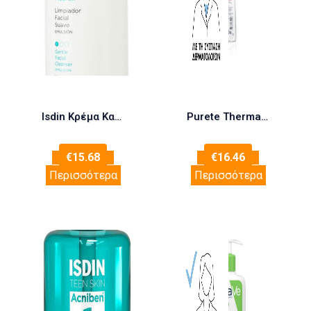
Isdin Κρέμα Καθαρισμού Acniben Rx για Λιπαρές Επιδερμίδες 200ml
Purete Thermale Mineral Micellar Water 400ml -Ευαίσθητη Επιδερμίδα
€
15.68
€
16.46
Περισσότερα
Περισσότερα