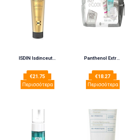
ISDIN Isdinceutics Essential Scrub Aπολέπισης για Καθαρισμό, 100g
Panthenol Extra Set Party O’Clock Silver Micellar True Cleanser Gel 3in1 Ζελέ Καθαρισμού 150ml + Face & Eye Cream Αντιρυτιδική Κρέμα 50ml + White Tea Beauty Intensive Mask Μάσκα με Λευκό Τσάϊ 50ml + Δώρο Ασημένιο Νεσεσέρ 1τμχ
€
21.75
€
18.27
Περισσότερα
Περισσότερα