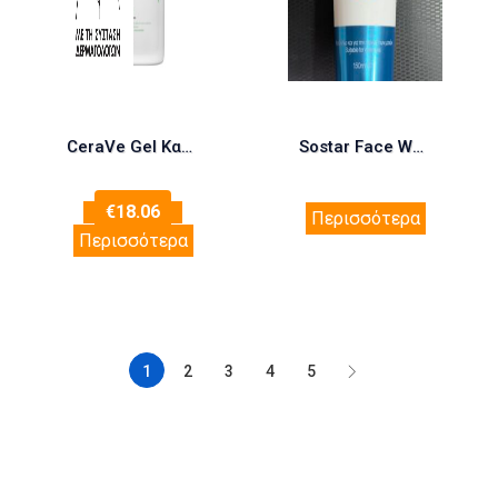
CeraVe Gel Καθαρισμού 1lt
Sostar Face Wash Αφρώδες Τζελ Καθαρισμού Προσώπου με Γάλα Γαϊδούρας 150ml
€
18.06
Περισσότερα
Περισσότερα
1
2
3
4
5