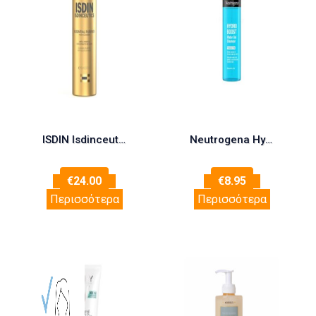
ISDIN Isdinceutics Essential Purifier Aφρός Καθαρισμού Προσώπου, 150ml
Neutrogena Hydro Boost Water Gel Cleanser Ενυδατικό Καθαριστικό Προσώπου Χωρίς Άρωμα, 200ml
€
24.00
€
8.95
Περισσότερα
Περισσότερα