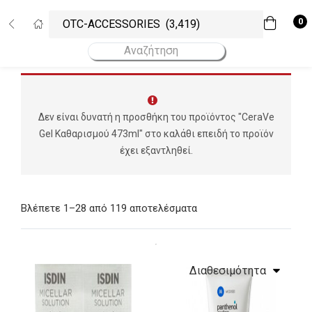
Σύνδεση
Εγγραφή
0
Εισάγετε το username και το password σας για να συνδεθείτε.
Username
Κωδικός
Να με θυμάσαι!
Δεν είναι δυνατή η προσθήκη του προϊόντος "CeraVe
Ξεχάσατε το password σας;
Gel Καθαρισμού 473ml" στο καλάθι επειδή το προϊόν
έχει εξαντληθεί.
Βλέπετε 1–28 από 119 αποτελέσματα
Υψηλότερες πωλήσεις
4 προϊόντα
All Categories
Διαθεσιμότητα