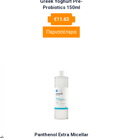
Greek Yoghurt Pre-
Probiotics 150ml
€
11.63
Περισσότερα
Panthenol Extra Micellar
ού