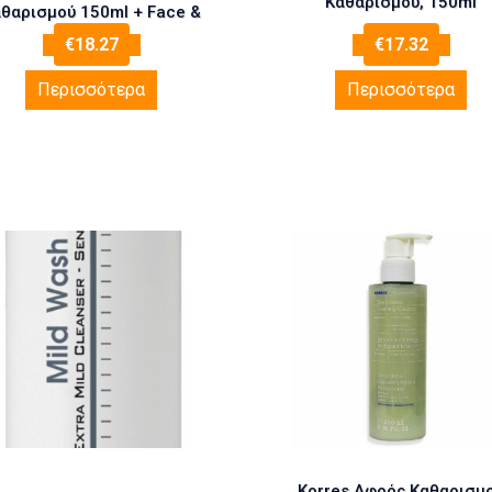
Καθαρισμού, 150ml
θαρισμού 150ml + Face &
Eye Cream Αντιρυτιδική
€
18.27
€
17.32
Κρέμα 50ml + White Tea
Beauty Intensive Mask
Περισσότερα
Περισσότερα
σκα με Λευκό Τσάϊ 50ml +
ώρο Ασημένιο Νεσεσέρ
1τμχ
Korres Αφρός Καθαρισμ