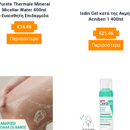
Purete Thermale Mineral
Micellar Water 400ml
Isdin Gel κατά της Ακμή
-Ευαίσθητη Επιδερμίδα
Acniben 1 400ml
€
16.46
€
21.46
Περισσότερα
Περισσότερα