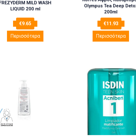
FREZYDERM MILD WASH
Olympus Tea Deep Deto
LIQUID 200 ml
200ml
€
9.65
€
11.93
Περισσότερα
Περισσότερα