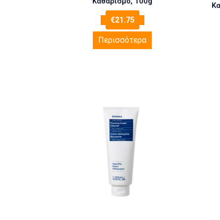
Καθαρισμό, 100g
Κα
€
21.75
Περισσότερα
Μά
Δ