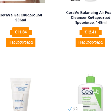
CeraVe Balancing Air Fo
CeraVe Gel Καθαρισμού
Cleanser Καθαριστικό
236ml
Προσώπου, 148ml
€
11.84
€
12.41
Περισσότερα
Περισσότερα