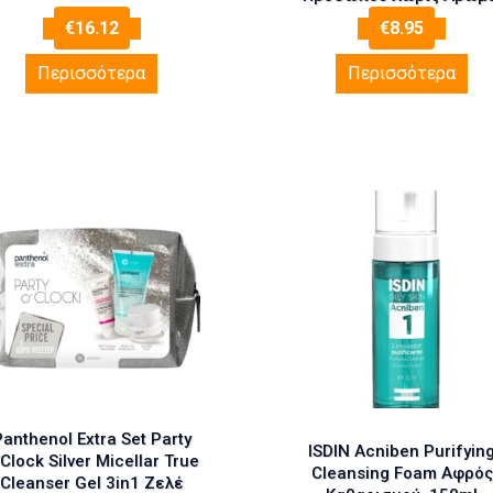
200ml
€
16.12
€
8.95
Περισσότερα
Περισσότερα
anthenol Extra Set Party
ISDIN Acniben Purifyin
Clock Silver Micellar True
Cleansing Foam Αφρός
Cleanser Gel 3in1 Ζελέ