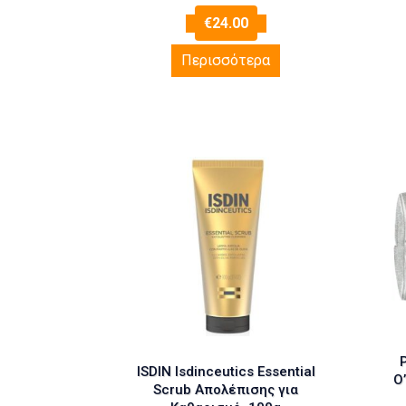
€
24.00
Περισσότερα
P
ISDIN Isdinceutics Essential
O’
Scrub Aπολέπισης για