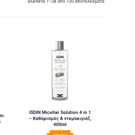
Βλέπετε 1–28 από 120 αποτελέσματα
ISDIN Micellar Solution 4 in 1
οι
– Καθαρισμός & ντεμακιγιάζ,
α
400ml