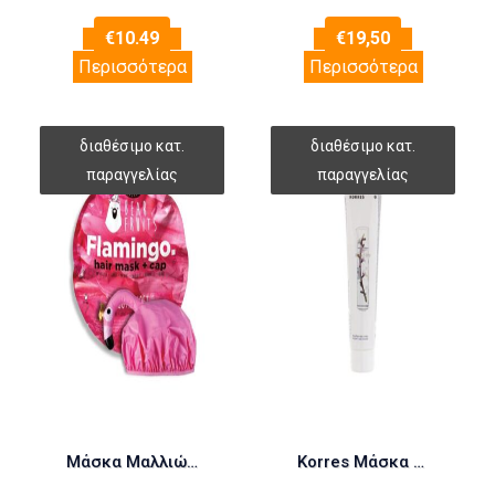
€
10.49
€
19,50
Περισσότερα
Περισσότερα
Μάσκα Μαλλιών Bear Fruits “Μαλακά & Απαλά” 20ml + Σκουφάκι φλαμίνγκο
Korres Μάσκα Αμύγδαλο & Λινάρι 125ml