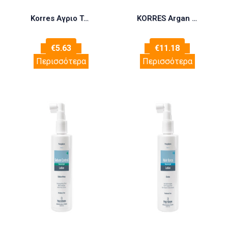
Korres Αγριο Τριαντάφυλλο Μάσκα Προσώπου για Λάμψη 20ml
KORRES Argan Oil Post-Colour Μάσκα Για Μετά Τη Βαφή 125ml
€
5.63
€
11.18
Περισσότερα
Περισσότερα