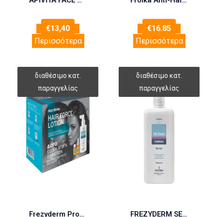
APIVITA FACE MASK Ενυδάτωσης με Θαλάσσια Λεβάντα 50ml
Froika Anti-Hair Loss Lotion 100ml (Αγωγή Κατά της Τριχόπτωσης)
€
13,40
€
16.85
Περισσότερα
Περισσότερα
Frezyderm Promo Hair Force Lotion Extra 100ml & Δώρο 6 Hair Force Monodose
FREZYDERM SEB EXCESS CONDITIONER 200ml