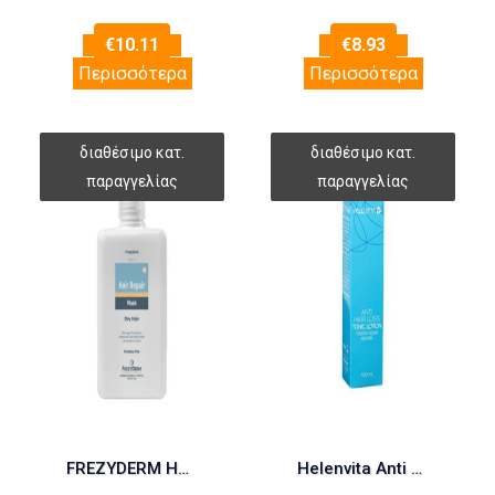
€
10.11
€
8.93
Περισσότερα
Περισσότερα
FREZYDERM HAIR REPAIR MASK 200ml
Helenvita Anti Hair Loss Tonic Lotion 100ml (Τονωτική Λοσιόν Μαλλιών)