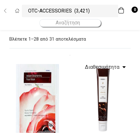
Σύνδεση
Εγγραφή
0
Εισάγετε το username και το password σας για να συνδεθείτε.
Βλέπετε 1–28 από 31 αποτελέσματα
Username
Κωδικός
Να με θυμάσαι!
Υψηλότερες πωλήσεις
4 προϊόντα
Ξεχάσατε το password σας;
All Categories
Διαθεσιμότητα