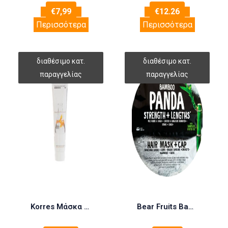
€
7,99
€
12.26
Περισσότερα
Περισσότερα
Korres Μάσκα Ηλίανθος & Τσάι Του Βουνού 125ml
Bear Fruits Bamboo Panda Strength + Lengths Μάσκα μαλλιών και Σκουφάκι