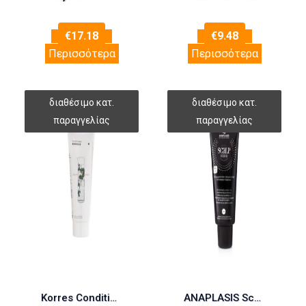
€
17.18
€
9.48
Περισσότερα
Περισσότερα
Korres Conditioner Αλόη & Δίκταμο 200ml
ANAPLASIS Scalp Scrub 200ml