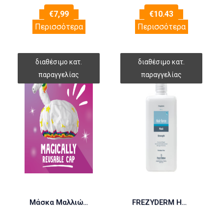
€
7,99
€
10.43
Περισσότερα
Περισσότερα
Μάσκα Μαλλιών Bear Fruits “Φυσική υγρασία & Ενυδάτωση” 20ml + Σκουφάκι Μονόκερος
FREZYDERM HAIR FORCE MASK 200ml