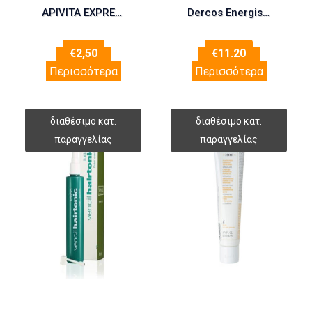
APIVITA EXPRESS BEAUTY Μάσκα Μαλλιών για Λάμψη & Αναζωογόνηση με Πορτοκάλι 20ml
Dercos Energissant Conditioner
€
2,50
€
11.20
Περισσότερα
Περισσότερα