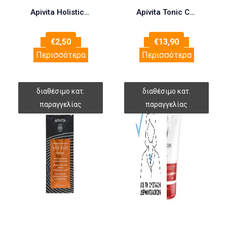
Apivita Holistic Express Beauty Hair Mask Hyaluronic Acid 20ml (Μάσκα Μαλλιών για Ενυδάτωση με Υαλουρονικό Οξύ)
Apivita Tonic Conditioner Thinning Hair 150ml (Τ
€
2,50
€
13,90
Περισσότερα
Περισσότερα