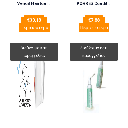
Vencil Hairtonic Lotion 60ml (Τονωτική Λοσιόν)
KORRES Conditioner Ηλίανθος & Τσάι του Βουνού 200ml
€
30,13
€
7.88
Περισσότερα
Περισσότερα