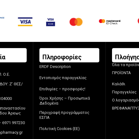
ία
Πληροφορίες
Πλοήγη
Όλα τα προϊό
ERDF Description
ΠΡΟΪΟΝΤΑ
 Ο.Ε.
Εντοπισμός παραγγελίας
ΔΟΥ: Ζ’ ΘΕΣ/
Καλάθι
Επιθυμίες – προσφορές!
Παραγγελίες
Όροι Χρήσης – Προσωπικά
104000
Ο λογαριασμό
Δεδομένα
Παπαναστασίου
ΒΡΕΦΑΝΑΠΤΥ
Περιγραφή προγράμματος
πέδου Άρεως
ΕΣΠΑ
– 6971 997230
Πολιτική Cookies (ΕΕ)
pharmacy.gr