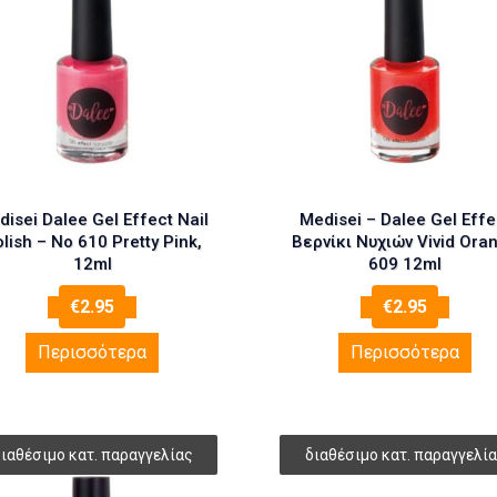
isei Dalee Gel Effect Nail
Medisei – Dalee Gel Effe
lish – No 610 Pretty Pink,
Βερνίκι Νυχιών Vivid Ora
12ml
609 12ml
€
2.95
€
2.95
Περισσότερα
Περισσότερα