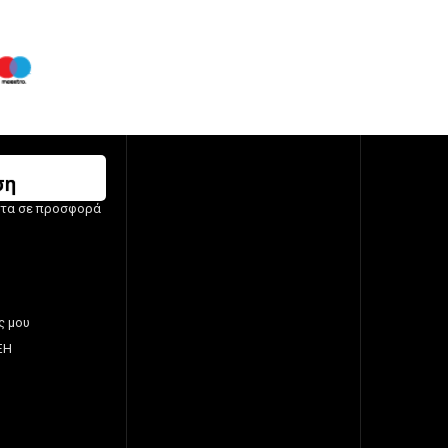
ση
ντα σε προσφορά
ς μου
ΞΗ