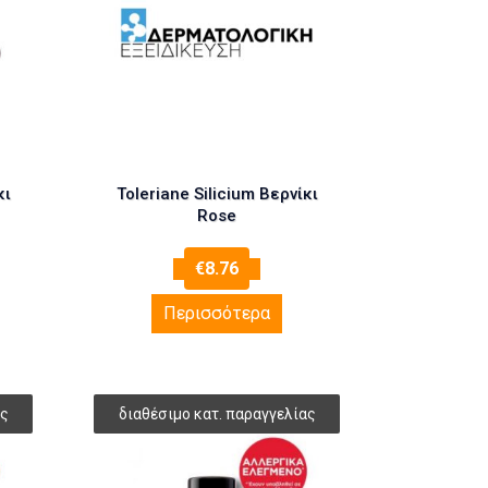
κι
Toleriane Silicium Βερνίκι
Rose
€
8.76
Περισσότερα