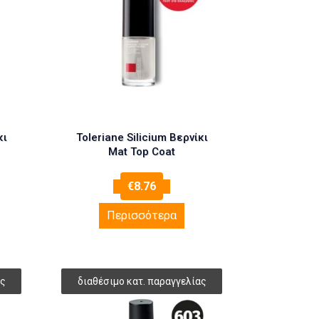
κι
Toleriane Silicium Βερνίκι
Mat Top Coat
€
8.76
Περισσότερα