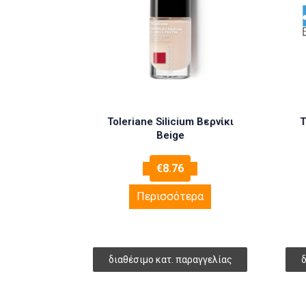
Toleriane Silicium Βερνίκι
T
Beige
€
8.76
Περισσότερα