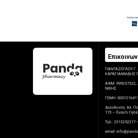
Επικοινων
ΠΑΝΤΑΖΟΓΛΟΥ Γ.
ΚΑΡΑΓΙΑΝΝΙΔΗΣ Π.
ΑΦΜ: 999257322, 
ΝΙΚΗΣ
ΓΕΜΗ: 000121641
Διεύθυνση: Αλ. 
173 – Έναντι Γη
Τηλ.: 2313252217 
email:
info@panda