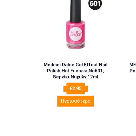
Medisei Dalee Gel Effect Nail
MED
Polish Hot Fuchsia No601,
Po
Βερνίκι Νυχιών 12ml
€
2.95
Περισσότερα