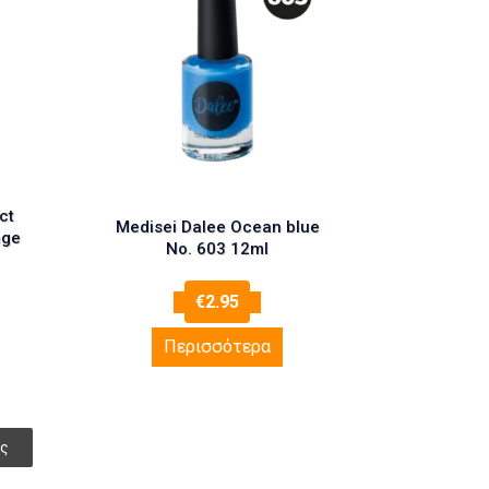
ct
Medisei Dalee Ocean blue
nge
No. 603 12ml
€
2.95
Περισσότερα