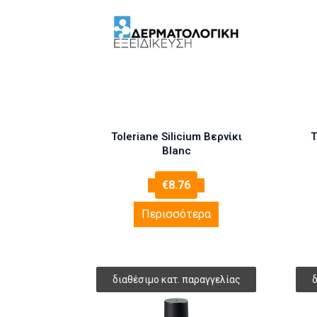
Toleriane Silicium Βερνίκι
T
Blanc
€
8.76
Περισσότερα