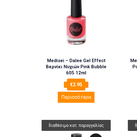
Medisei – Dalee Gel Effect
Med
Βερνίκι Νυχιών Pink Bubble
Po
605 12ml
€
2.95
Περισσότερα