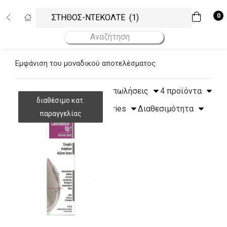
Σύνδεση
Εγγραφή
0
Εισάγετε το username και το password σας για να συνδεθείτε.
Εμφάνιση του μοναδικού αποτελέσματος
Username
Κωδικός
Να με θυμάσαι!
Υψηλότερες πωλήσεις
4 προϊόντα
Ξεχάσατε το password σας;
All Categories
Διαθεσιμότητα