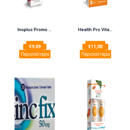
Inoplus Promo Multi Multi 10 Vitamins 7 Minerals Πολυβιταμίνες, 20 eff.tabs & Vitamin C 500mg, 20 eff.tabs
Health Pro Vitamin C 1000mg+Zinc+Selenium+D3, 30tabs
€
9.09
€
11,08
Περισσότερα
Περισσότερα