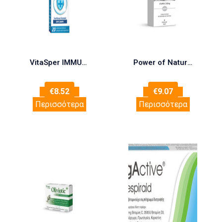
VitaSper IMMUNITY Vitamins C, D3 & Zn (Orange Flavor) 20tabs
Power of Nature Promo Echinacea Extra 100mg, 20eff.tabs & Vitamin C 500mg, 20eff.tabs, 1σετ
€
8.52
€
9.07
Περισσότερα
Περισσότερα