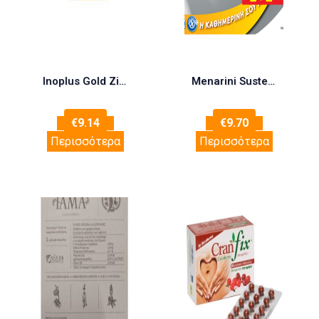
Inoplus Gold ZincoC – D3 For Immune Support 20tbs – Τριπλή Συμμαχία Στην Ενίσχυση Του Ανοσοποιητικού
Menarini Sustenium Immuno 14 Sachets 1+1
€
9.14
€
9.70
Περισσότερα
Περισσότερα