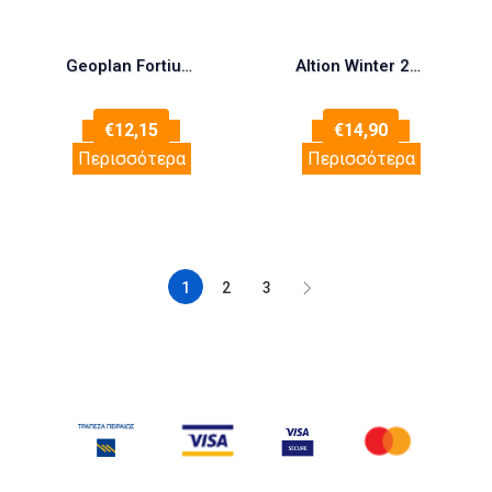
Geoplan Fortius Pro F.A.S.T. Φόρμουλα με Προβιοτικά + Βιταμίνη C + Ψευδάργυρο 10 Διασπειρόμενα Δισκία
Altion Winter 20 φακελάκια
€
12,15
€
14,90
Περισσότερα
Περισσότερα
1
2
3