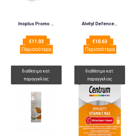
Inoplus Promo Vita Cold & Flu, 20 eff tabs & Vitamin C 500 mg με γεύση πορτοκάλι, 20 eff tabs
Alvityl Defences Σιρόπι με Εχινάκεια, Πρόπολη, Βιταμίνη C & D για Ενίσχυση Άμυνας του Οργανισμού & Πρόληψη Κρυολογήματος – Παιδιά & Ενήλικες, 150ml Alvityl
€
11.03
€
10.63
Περισσότερα
Περισσότερα