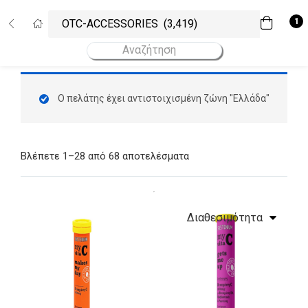
Σύνδεση
Εγγραφή
1
Εισάγετε το username και το password σας για να συνδεθείτε.
Username
Κωδικός
Ο πελάτης έχει αντιστοιχισμένη ζώνη "Ελλάδα"
Να με θυμάσαι!
Ξεχάσατε το password σας;
Βλέπετε 1–28 από 68 αποτελέσματα
Υψηλότερες πωλήσεις
4 προϊόντα
All Categories
Διαθεσιμότητα