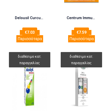
Delousil Curcumin Συμπλήρωμα διατροφής με Κουρκουμίνη και Αλόη 500ml
Centrum Immunity Vitamin C Max 1000mg 14 φακελίσκοι
€
7.03
€
7.59
Περισσότερα
Περισσότερα