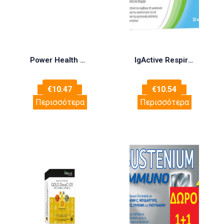
Power Health Oliviotic 20caps
IgActive Respiraid Φόρμουλα Βιταμινών για την Ενίσχυση του Ανοσοποιητικού 30caps
€
10.47
€
10.54
Περισσότερα
Περισσότερα