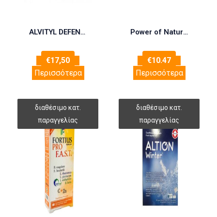
ALVITYL DEFENCES ΣΙΡΟΠΙ ΜΕ ΕΧΙΝΑΚΕΙΑ ΠΡΟΠΟΛΗ ΒΙΤΑΜΙΝΗ C 240ML
Power of Nature Promo Zinc Plus Vitamin D3, 20eff.tabs & Δώρο Vitamin C 500mg, 20eff.tabs, 1σετ
€
17,50
€
10.47
Περισσότερα
Περισσότερα