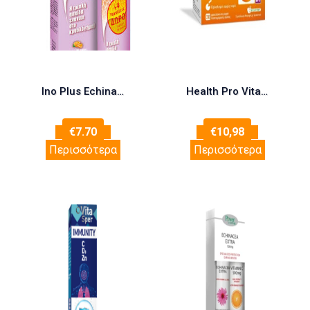
Ino Plus Echinacea + Vit C + Propolis Συμπλήρωμα για την Ενίσχυση του Ανοσοποιητικού 20+4 αναβράζοντα δισκία Πορτοκάλι
Health Pro Vitamin C 1000mg+Zinc+Selenium+D3, 30φακελάκια
€
7.70
€
10,98
Περισσότερα
Περισσότερα