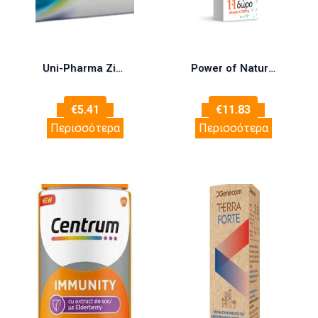
Uni-Pharma Zinc Fix 50mg για την Τόνωση του Ανοσοποιητικού Συστήματος, 30chew.tabs
Power of Nature Vitamin Ester-C 1000mg με Στέβια 24 eff tabs & Δώρο Vitamin C 500mg Πορτοκάλι 20eff tabs
€
5.41
€
11.83
Περισσότερα
Περισσότερα