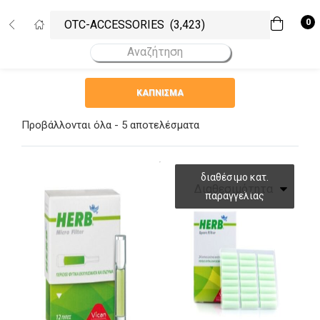
Σύνδεση
Εγγραφή
0
Εισάγετε το username και το password σας για να συνδεθείτε.
ΚΑΠΝΙΣΜΑ
Username
Κωδικός
Να με θυμάσαι!
Προβάλλονται όλα - 5 αποτελέσματα
Ξεχάσατε το password σας;
Υψηλότερες πωλήσεις
4 προϊόντα
All Categories
Διαθεσιμότητα