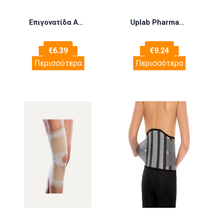
Επιγονατίδα Απλή Με Τρύπα Ελαστική Γκρι – 1502 – XXLarge Anatomic Help
Uplab Pharmaceuticals Biophen Συμπλήρωμα για την Υγεία των Αρθρώσεων 30 ταμπλέτες
€
6.39
€
9.24
Περισσότερα
Περισσότερα