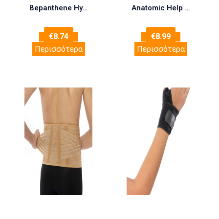
Bepanthene Hydrogel Gel για Επούλωση 50gr
Anatomic Help 0550 Αυχενικό Κολάρο Μαλακό One Size 7cm Γκρι
€
8.74
€
8.99
Περισσότερα
Περισσότερα