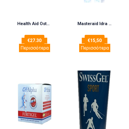
Health Aid Osteoflex Plus 60 tabs (Αθλητές – Αρθρώσεις – Οστά)
Masteraid Idra Hydrogel Υδρογέλη Με Υαλουρονικό Οξύ Για Επούλωση Των Πληγών, 50ml
€
27.30
€
15,50
Περισσότερα
Περισσότερα