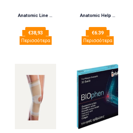
Anatomic Line 5154 Ελαστική Μετεγχειρητική Ζώνη Μέσης με Μπανέλες Ύψους 20cm σε Μπεζ χρώμα One Size
Anatomic Help 1502 Επιγονατίδα Απλή Ελαστική με Τρύπα 1τμχ (Μπεζ) – XXL
€
38,93
€
6.39
Περισσότερα
Περισσότερα