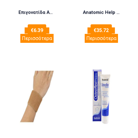
Επιγονατίδα Απλή Με Τρύπα Ελαστική Γκρι – 1502 – XLarge Anatomic Help
Anatomic Help 6162 High Waist BELT air mesh Ζωνη Οσφύος ONE SIZE
€
6.39
€
35.72
Περισσότερα
Περισσότερα