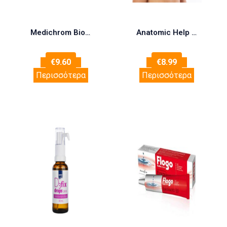
Medichrom Bio Extra Delta Vitamin D3 2000iu 60tabs (Συμπλήρωμα Διατροφής με Βιταμίνη D3)
Anatomic Help 0550 Αυχενικό Κολάρο Μαλακό One Size 7cm ΜΑΥΡΟ
€
9.60
€
8.99
Περισσότερα
Περισσότερα