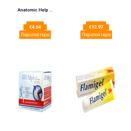
Anatomic Help 5310 Περικάρπιο σε Μπεζ Χρώμα One Size
€
4.64
€
12.97
Περισσότερα
Περισσότερα