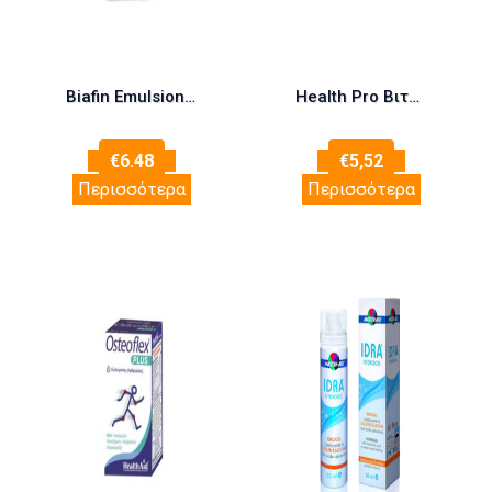
Biafin Emulsion 100ml
Health Pro Βιταμίνη D3 για Ενίσχυση του Ανοσοποιητικού & την Υγεία των Οστών 30 φακελίσκοι
€
6.48
€
5,52
Περισσότερα
Περισσότερα