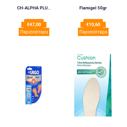
CH-ALPHA PLUS Fortigel Υδρολυμένο Κολλαγόνο μια μοναδική συλλογή πρωτεϊνών και αμινοξέων, απαραίτητες δομικές μονάδες για την υγεία των αρθρώσεων 30 amp x 25 ml
Flamigel 50gr
€
47,00
€
10,60
Περισσότερα
Περισσότερα