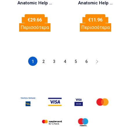
Anatomic Help 5187 Ζώνη Οσφύος Χρώμα Μπεζ One Size
Anatomic Help 0553 Στήριγμα Καρπού και αντίχειρα One Size
€
29.66
€
11.96
Περισσότερα
Περισσότερα
1
2
3
4
5
6