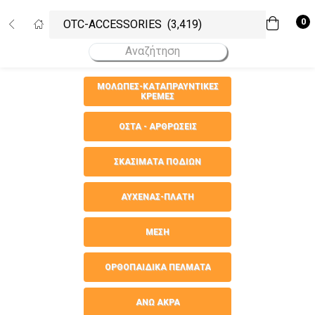
Σύνδεση
Εγγραφή
0
Εισάγετε το username και το password σας για να συνδεθείτε.
ΜΟΛΩΠΕΣ-ΚΑΤΑΠΡΑΥΝΤΙΚΕΣ
ΚΡΕΜΕΣ
Username
Κωδικός
Να με θυμάσαι!
Ξεχάσατε το password σας;
ΟΣΤΑ - ΑΡΘΡΩΣΕΙΣ
ΣΚΑΣΙΜΑΤΑ ΠΟΔΙΩΝ
ΑΥΧΕΝΑΣ-ΠΛΑΤΗ
ΜΕΣΗ
ΟΡΘΟΠΑΙΔΙΚΑ ΠΕΛΜΑΤΑ
ΑΝΩ ΑΚΡΑ