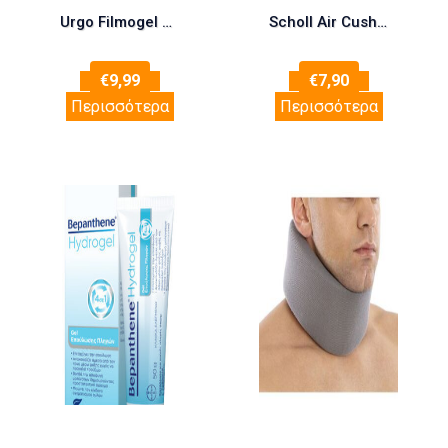
Urgo Filmogel Cracks Hands & Feet 3,25ml (Για Θεραπεία των Σκασμένων Χεριών & Ποδιών)
Scholl Air Cushion Ανατομικοί Πάτοι Παπουτσιών F940014715 2τμχ
€
9,99
€
7,90
Περισσότερα
Περισσότερα