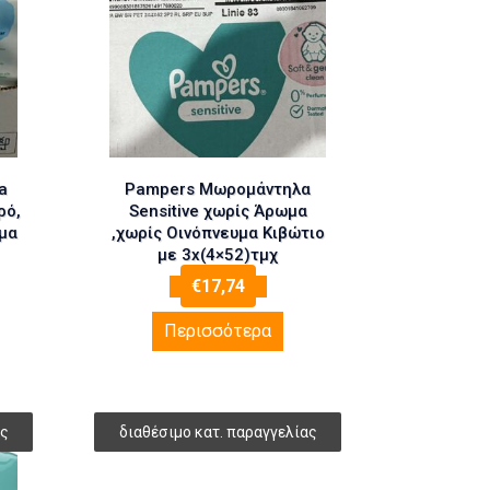
a
Pampers Μωρομάντηλα
ρό,
Sensitive χωρίς Άρωμα
μα
,χωρίς Οινόπνευμα Κιβώτιο
με 3x(4×52)τμχ
€
17,74
Περισσότερα