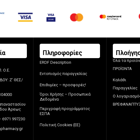
ία
Πληροφορίες
Πλοήγη
Όλα τα προϊό
ERDF Description
ΠΡΟΪΟΝΤΑ
 Ο.Ε.
Εντοπισμός παραγγελίας
ΔΟΥ: Ζ’ ΘΕΣ/
Καλάθι
Επιθυμίες – προσφορές!
Παραγγελίες
Όροι Χρήσης – Προσωπικά
104000
Ο λογαριασμό
Δεδομένα
Παπαναστασίου
ΒΡΕΦΑΝΑΠΤΥ
Περιγραφή προγράμματος
πέδου Άρεως
ΕΣΠΑ
– 6971 997230
Πολιτική Cookies (ΕΕ)
pharmacy.gr