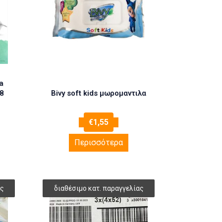
a
48
Bivy soft kids μωρομαντιλα
€
1,55
Περισσότερα