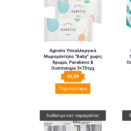
Agnotis Υποαλλεργικά
Μωρομάντηλα “Baby” χωρίς
Άρωμα, Parabens &
Ο
Οινόπνευμα 3×70τμχ
€
5,99
Περισσότερα