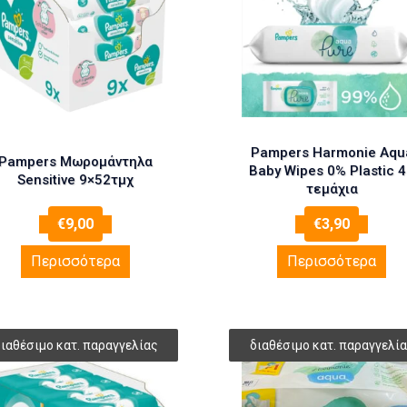
Pampers Harmonie Aqu
Pampers Μωρομάντηλα
Baby Wipes 0% Plastic 
Sensitive 9×52τμχ
τεμάχια
€
9,00
€
3,90
Περισσότερα
Περισσότερα