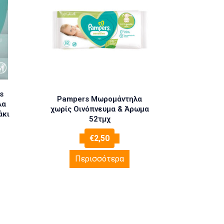
s
Pampers Μωρομάντηλα
λα
χωρίς Οινόπνευμα & Άρωμα
άκι
52τμχ
€
2,50
Περισσότερα