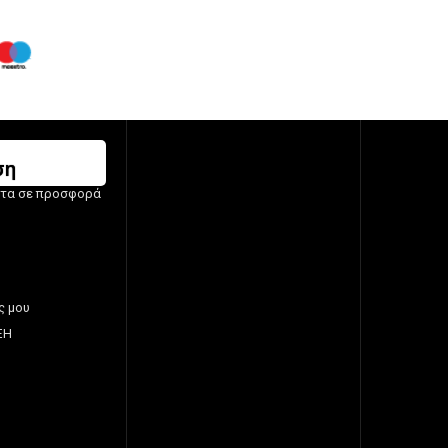
ση
ντα σε προσφορά
ς μου
ΞΗ