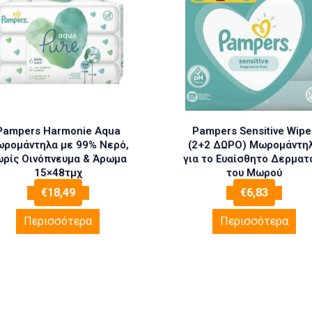
Pampers Harmonie Aqua
Pampers Sensitive Wipe
ρομάντηλα με 99% Νερό,
(2+2 ΔΩΡΟ) Μωρομάντη
ωρίς Οινόπνευμα & Άρωμα
για το Ευαίσθητο Δερματ
15×48τμχ
του Μωρού
€
18,49
€
6,83
Περισσότερα
Περισσότερα