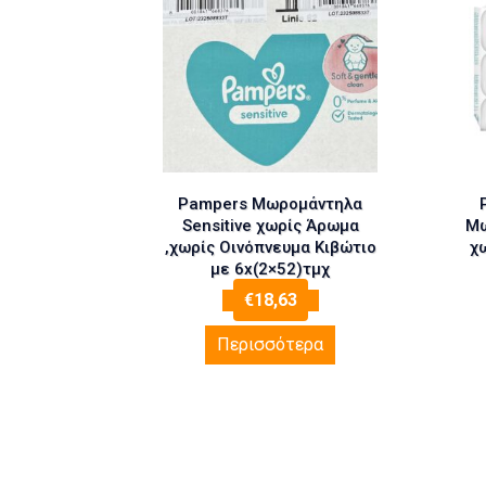
Pampers Μωρομάντηλα
Sensitive χωρίς Άρωμα
Μω
,χωρίς Οινόπνευμα Κιβώτιο
χ
με 6x(2×52)τμχ
€
18,63
Περισσότερα