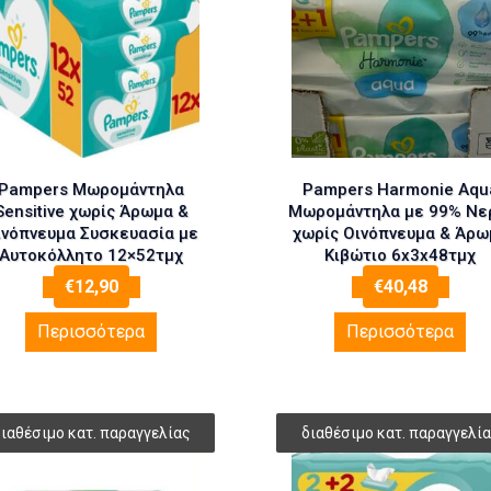
Pampers Μωρομάντηλα
Pampers Harmonie Aqu
Sensitive χωρίς Άρωμα &
Μωρομάντηλα με 99% Νε
ινόπνευμα Συσκευασία με
χωρίς Οινόπνευμα & Άρω
Αυτοκόλλητο 12×52τμχ
Κιβώτιο 6x3x48τμχ
€
12,90
€
40,48
Περισσότερα
Περισσότερα