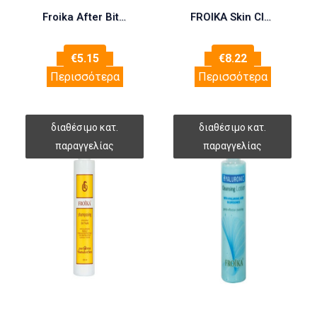
Froika After Bite Gel 40ml (Τζελ για μετά το Τσίμπημα Εντόμων)
FROIKA Skin Cleanser Superfatting 200ml
€
5.15
€
8.22
Περισσότερα
Περισσότερα