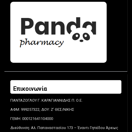
Επικοινωνία
ΠΑΝΤΑΖΟΓΛΟΥ Γ. ΚΑΡΑΓΙΑΝΝΙΔΗΣ Π. Ο.Ε.
ΑΦΜ: 999257322, ΔΟΥ: Ζ’ ΘΕΣ/ΝΙΚΗΣ
ΓΕΜΗ: 000121641104000
Διεύθυνση: Αλ. Παπαναστασίου 173 – Έναντι Γηπέδου Άρεως