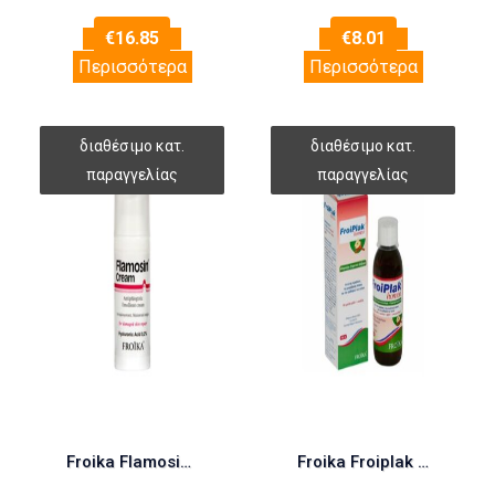
€
16.85
€
8.01
Περισσότερα
Περισσότερα
Froika Flamosin Cream 50ml (Μαλακτική Κρέμα για Ερεθισμένο Δέρμα)
Froika Froiplak Homeo 250ml (Στοματικό Διάλυμα Μήλο – Κανέλα)