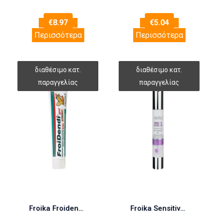
€
8.97
€
5.04
Περισσότερα
Περισσότερα
Froika Froidendi Gel 50ml (Παιδική Οδοντόκρεμα)
Froika Sensitive A-R Anti-Redness Cream Tube 50ml