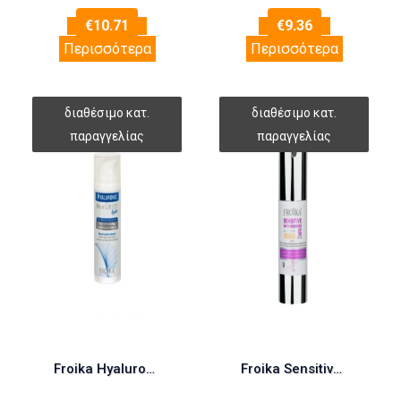
€
10.71
€
9.36
Περισσότερα
Περισσότερα
Froika Hyaluronic Moist Cream Light 50ml (Κρέμα Εντατικής Ενυδάτωσης Ελαφριάς Υφής)
Froika Sensitive Anti-Redness A-R Tinted Cream SPF 30 Κρέμα με Χρώμα για Ευαίσθητο Δέρμα με Τάση Ροδόχρου, 30ml