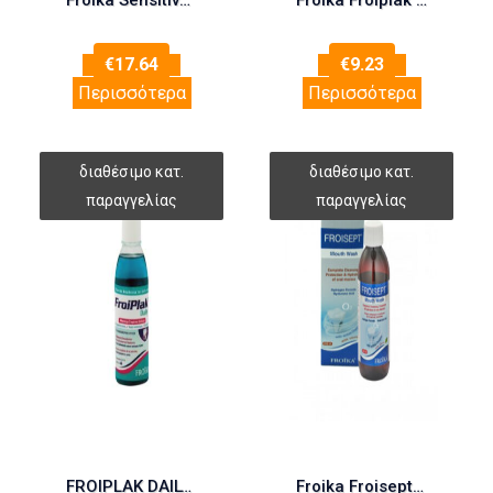
Froika Sensitive Cream 50ml
Froika Froiplak Gel 40ml (Στοματική Αντιμικροβιακή Γέλη )
€
17.64
€
9.23
Περισσότερα
Περισσότερα
FROIPLAK DAILY MOUTHWASH
Froika Froisept Στοματικό διάλυμα με ενεργό οξυγόνο 250ml