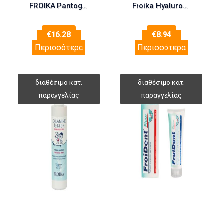
FROIKA Pantogrin Plus Lotion 100ml
Froika Hyaluronic Foam 150ml (Υγρό Καθαρισμού για Πρόσωπο & Σώμα)
€
16.28
€
8.94
Περισσότερα
Περισσότερα