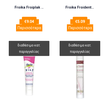
Froika Froiplak Fluor 250ml (Στοματικό Διάλυμα)
Froika Froident Toothpaste 75ml (Αντιβακτηριακή Οδοντόκρεμα)
€
9.04
€
5.09
Περισσότερα
Περισσότερα