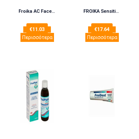
Froika AC Face Lotion F 200ml (Αντιμικροβιακή Λοσιόν Προσώπου – Λιπαρότητα)
FROIKA Sensitive Face Cream Rich 40ml
€
11.03
€
17.64
Περισσότερα
Περισσότερα