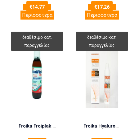
€
14.77
€
17.26
Περισσότερα
Περισσότερα
Froika Froiplak Plus 0,20% 250ml (Στοματικό Διάλυμα)
Froika Hyaluronic Silk Touch Anti Spot SPF50 40ml