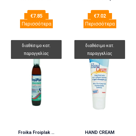
€
7.85
€
7.02
Περισσότερα
Περισσότερα
Froika Froiplak Mouthwash 0,12% 250ml (Στοματικό Διάλυμα)
HAND CREAM