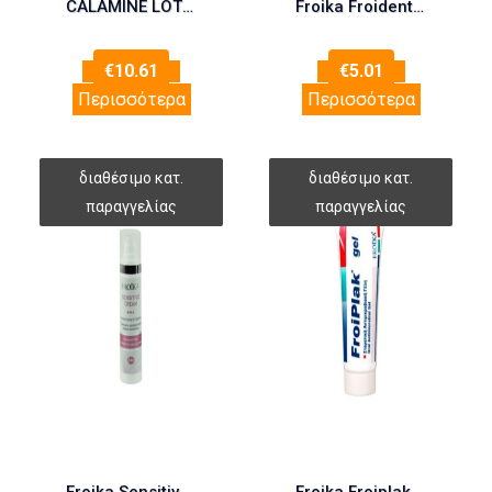
CALAMINE LOTION
Froika Froident Fluor 75ml (Φθοριούχος Οδοντόκρεμα)
€
10.61
€
5.01
Περισσότερα
Περισσότερα