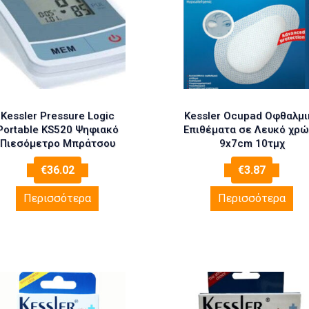
Kessler Pressure Logic
Kessler Ocupad Οφθαλμι
Portable KS520 Ψηφιακό
Επιθέματα σε Λευκό χρώ
Πιεσόμετρο Μπράτσου
9x7cm 10τμχ
€
36.02
€
3.87
Περισσότερα
Περισσότερα