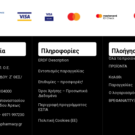
ία
Πληροφορίες
Πλοήγη
Όλα τα προϊό
ERDF Description
ΠΡΟΪΟΝΤΑ
 Ο.Ε.
Εντοπισμός παραγγελίας
ΔΟΥ: Ζ’ ΘΕΣ/
Καλάθι
Επιθυμίες – προσφορές!
Παραγγελίες
Όροι Χρήσης – Προσωπικά
104000
Ο λογαριασμό
Δεδομένα
Παπαναστασίου
ΒΡΕΦΑΝΑΠΤΥ
Περιγραφή προγράμματος
πέδου Άρεως
ΕΣΠΑ
– 6971 997230
Πολιτική Cookies (ΕΕ)
pharmacy.gr