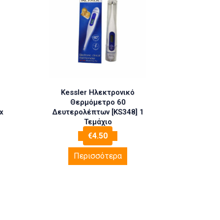
Kessler Ηλεκτρονικό
Θερμόμετρο 60
x
Δευτερολέπτων [KS348] 1
Τεμάχιο
€
4.50
Περισσότερα