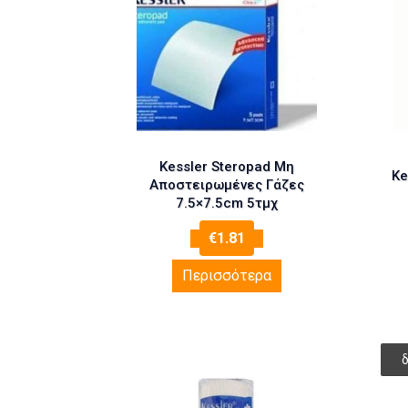
Kessler Steropad Μη
Ke
Αποστειρωμένες Γάζες
7.5×7.5cm 5τμχ
€
1.81
Περισσότερα