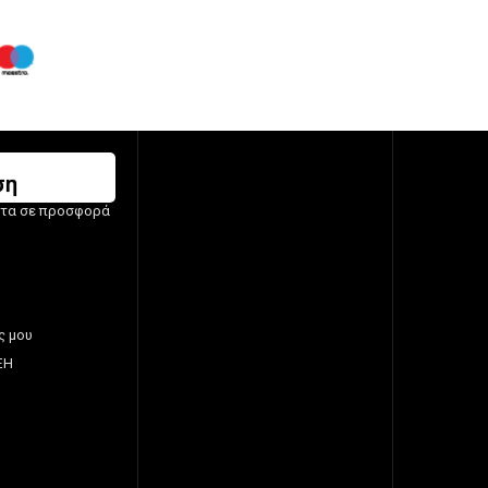
ση
ντα σε προσφορά
ς μου
ΞΗ