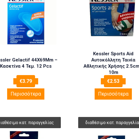
Kessler Sports Aid
ssler Gelactif 44X69Mm –
Αυτοκόλλητη Ταινία
Κασετίνα 4 Τεμ. 12 Pcs
Αθλητικής Χρήσης 2.5cm
10m
€
3.79
€
2.53
Περισσότερα
Περισσότερα