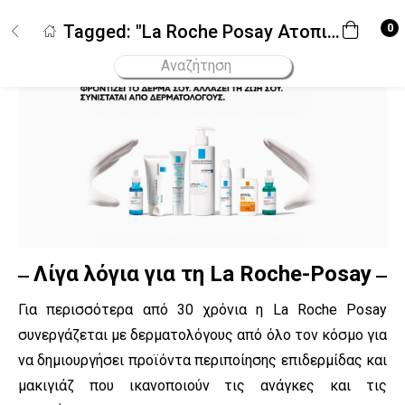
Σύνδεση
Εγγραφή
0
Tagged: "La Roche Posay Ατοπικό Δέρμα"
Εισάγετε το username και το password σας για να συνδεθείτε.
Username
Κωδικός
Να με θυμάσαι!
Ξεχάσατε το password σας;
Λίγα λόγια για τη La Roche-Posay
Για περισσότερα από 30 χρόνια η La Roche Posay
συνεργάζεται με δερματολόγους από όλο τον κόσμο για
να δημιουργήσει προϊόντα περιποίησης επιδερμίδας και
μακιγιάζ που ικανοποιούν τις ανάγκες και τις