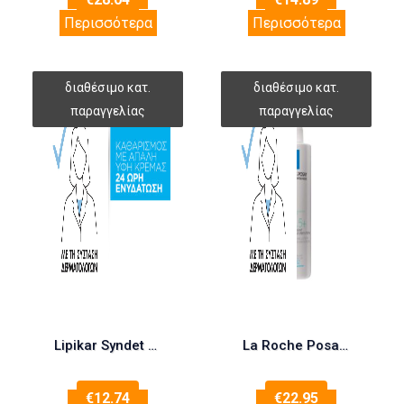
Περισσότερα
Περισσότερα
Lipikar Syndet AP+ 200ml
La Roche Posay Lipikar Lait Urea 5+ 400ml
€
12.74
€
22.95