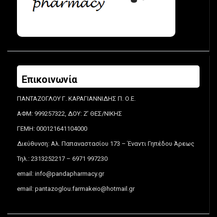
Επικοινωνία
ΠΑΝΤΑΖΟΓΛΟΥ Γ. ΚΑΡΑΓΙΑΝΝΙΔΗΣ Π. Ο.Ε.
ΑΦΜ: 999257322, ΔΟΥ: Ζ’ ΘΕΣ/ΝΙΚΗΣ
ΓΕΜΗ: 000121641104000
Διεύθυνση: Αλ. Παπαναστασίου 173 – Έναντι Γηπέδου Άρεως
Τηλ.: 2313252217 – 6971 997230
email:
info@pandapharmacy.gr
email:
pantazoglou.farmakeio@hotmail.gr