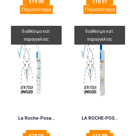
€
19.98
€
10.97
Περισσότερα
Περισσότερα
La Roche-Posay Lipikar Light Cream AP+M, 400ml
LA ROCHE-POSAY Lipikar Syndet AP+ 400ml
€
28.04
€
14.89