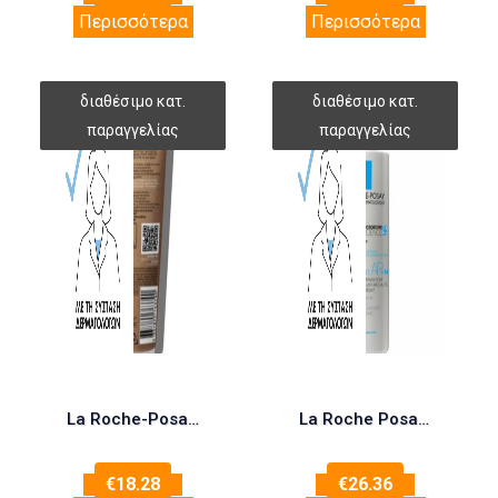
Περισσότερα
Περισσότερα
La Roche-Posay Lipikar Baume AP+M Eco Tube 200ml
La Roche Posay Lipikar Baume AP+M Light Ενυδατικό Balm Ανάπλασης Σώματος για Ευαίσθητες Επιδερμίδες 400ml
€
18.28
€
26.36