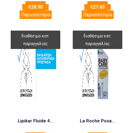
€
28.90
€
27.63
Περισσότερα
Περισσότερα
Lipikar Fluide 400ml
La Roche Posay Promo Lipikar Baume Light AP+M – Ενυδατικό Γάλακτωμα Σώματος, 400ml + Δώρο Cicaplast Baume B5+ – Βάλσαμο Κατά Των Ερεθισμών, 15ml