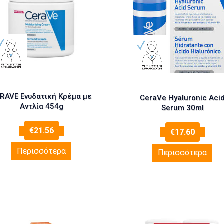
RAVE Ενυδατική Κρέμα με
CeraVe Hyaluronic Aci
Αντλία 454g
Serum 30ml
€
21.56
€
17.60
Περισσότερα
Περισσότερα