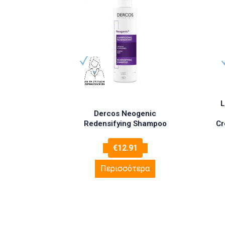
L
Dercos Neogenic
Redensifying Shampoo
Cr
€
12.91
Περισσότερα