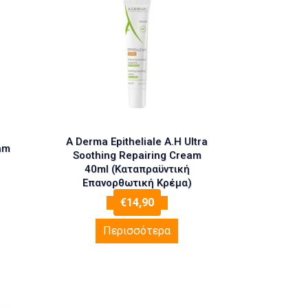
A Derma Epitheliale A.H Ultra
am
Soothing Repairing Cream
40ml (Καταπραϋντική
Eπανορθωτική Kρέμα)
€
14,90
Περισσότερα