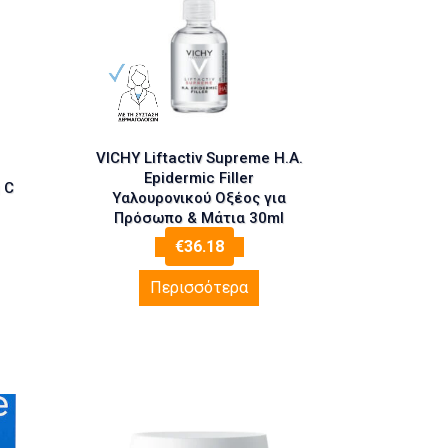
VICHY Liftactiv Supreme H.A.
Epidermic Filler
 C
Υαλουρονικού Οξέος για
Πρόσωπο & Μάτια 30ml
€
36.18
Περισσότερα