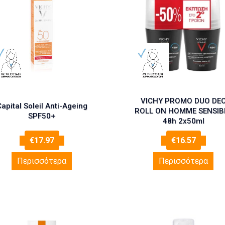
VICHY PROMO DUO DE
apital Soleil Anti-Ageing
ROLL ON HOMME SENSIB
SPF50+
48h 2x50ml
€
17.97
€
16.57
Περισσότερα
Περισσότερα