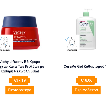
Vichy Liftactiv B3 Κρέμα
χτας Κατά Των Κηλίδων με
CeraVe Gel Καθαρισμού 1
Καθαρή Ρετινόλη 50ml
€
37.19
€
18.06
Περισσότερα
Περισσότερα