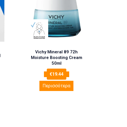
Vichy Mineral 89 72h
d
Moisture Boosting Cream
50ml
€
19.44
Περισσότερα