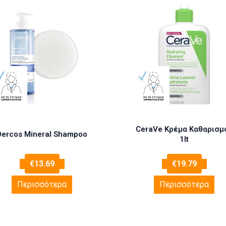
CeraVe Κρέμα Καθαρισμ
Dercos Mineral Shampoo
1lt
€
13.69
€
19.79
Περισσότερα
Περισσότερα