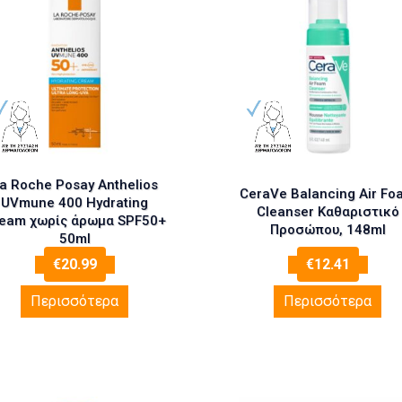
a Roche Posay Anthelios
CeraVe Balancing Air Fo
UVmune 400 Hydrating
Cleanser Καθαριστικό
eam χωρίς άρωμα SPF50+
Προσώπου, 148ml
50ml
€
20.99
€
12.41
Περισσότερα
Περισσότερα