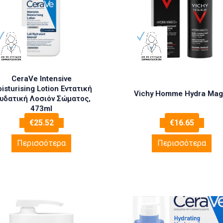
CeraVe Intensive
isturising Lotion Εντατική
Vichy Homme Hydra Mag
υδατική Λοσιόν Σώματος,
473ml
€
25.52
€
16.65
Περισσότερα
Περισσότερα