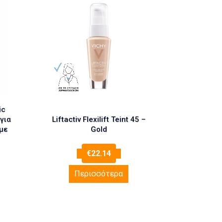
ic
για
Liftactiv Flexilift Teint 45 –
με
Gold
€
22.14
Περισσότερα