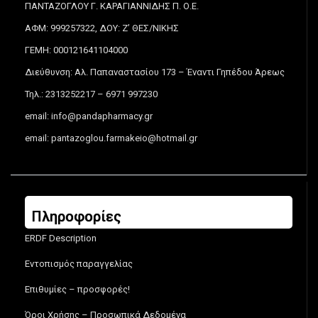
ΠΑΝΤΑΖΟΓΛΟΥ Γ. ΚΑΡΑΓΙΑΝΝΙΔΗΣ Π. Ο.Ε.
ΑΦΜ: 999257322, ΔΟΥ: Ζ’ ΘΕΣ/ΝΙΚΗΣ
ΓΕΜΗ: 000121641104000
Διεύθυνση: Αλ. Παπαναστασίου 173 – Έναντι Γηπέδου Άρεως
Τηλ.: 2313252217 – 6971 997230
email:
info@pandapharmacy.gr
email:
pantazoglou.farmakeio@hotmail.gr
Πληροφορίες
ERDF Description
Εντοπισμός παραγγελίας
Επιθυμίες – προσφορές!
Όροι Χρήσης – Προσωπικά Δεδομένα