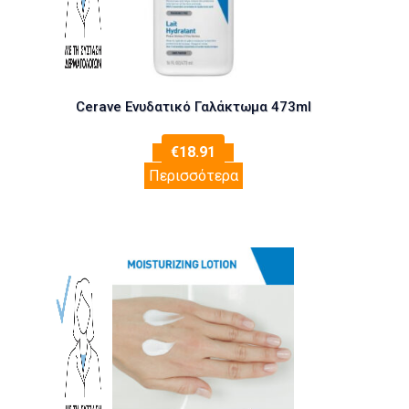
Cerave Ενυδατικό Γαλάκτωμα 473ml
€
18.91
Περισσότερα