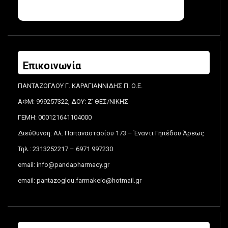
Επικοινωνία
ΠΑΝΤΑΖΟΓΛΟΥ Γ. ΚΑΡΑΓΙΑΝΝΙΔΗΣ Π. Ο.Ε.
ΑΦΜ: 999257322, ΔΟΥ: Ζ’ ΘΕΣ/ΝΙΚΗΣ
ΓΕΜΗ: 000121641104000
Διεύθυνση: Αλ. Παπαναστασίου 173 – Έναντι Γηπέδου Άρεως
Τηλ.: 2313252217 – 6971 997230
email:
info@pandapharmacy.gr
email:
pantazoglou.farmakeio@hotmail.gr