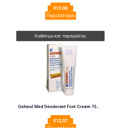
€
13.06
Περισσότερα
Gehwol Med Deodorant Foot Cream 75ml (Αποσμητική Κρέμα Ποδιών Με 24ωρη Δράση)
€
12,07