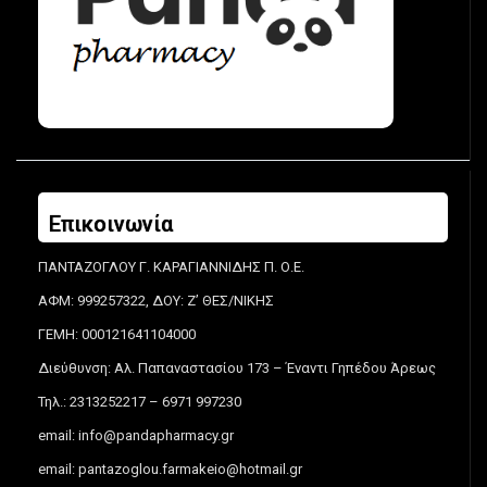
Επικοινωνία
ΠΑΝΤΑΖΟΓΛΟΥ Γ. ΚΑΡΑΓΙΑΝΝΙΔΗΣ Π. Ο.Ε.
ΑΦΜ: 999257322, ΔΟΥ: Ζ’ ΘΕΣ/ΝΙΚΗΣ
ΓΕΜΗ: 000121641104000
Διεύθυνση: Αλ. Παπαναστασίου 173 – Έναντι Γηπέδου Άρεως
Τηλ.: 2313252217 – 6971 997230
email:
info@pandapharmacy.gr
email:
pantazoglou.farmakeio@hotmail.gr