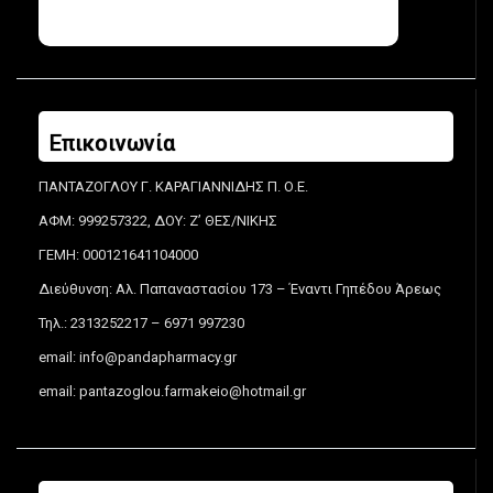
Επικοινωνία
ΠΑΝΤΑΖΟΓΛΟΥ Γ. ΚΑΡΑΓΙΑΝΝΙΔΗΣ Π. Ο.Ε.
ΑΦΜ: 999257322, ΔΟΥ: Ζ’ ΘΕΣ/ΝΙΚΗΣ
ΓΕΜΗ: 000121641104000
Διεύθυνση: Αλ. Παπαναστασίου 173 – Έναντι Γηπέδου Άρεως
Τηλ.: 2313252217 – 6971 997230
email:
info@pandapharmacy.gr
email:
pantazoglou.farmakeio@hotmail.gr