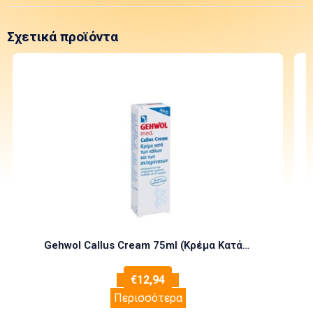
Σχετικά προϊόντα
Gehwol Callus Cream 75ml (Κρέμα Κατά των Κάλων & των Σκληρύνσεων)
€
12,94
Περισσότερα