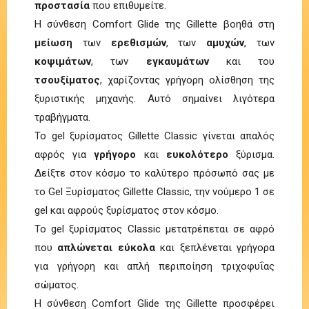
προστασία
που επιθυμείτε.
Η σύνθεση Comfort Glide της Gillette βοηθά στη
μείωση
των
ερεθισμών
, των
αμυχών
, των
κοψιμάτων
, των
εγκαυμάτων
και του
τσουξίματος
, χαρίζοντας γρήγορη ολίσθηση της
ξυριστικής μηχανής. Αυτό σημαίνει λιγότερα
τραβήγματα.
Το gel ξυρίσματος Gillette Classic γίνεται απαλός
αφρός για
γρήγορο
και
ευκολότερο
ξύρισμα.
Δείξτε στον κόσμο το καλύτερο πρόσωπό σας με
το Gel Ξυρίσματος Gillette Classic, την νούμερο 1 σε
gel και αφρούς ξυρίσματος στον κόσμο.
Το gel ξυρίσματος Classic μετατρέπεται σε αφρό
που
απλώνεται εύκολα
και ξεπλένεται γρήγορα
για γρήγορη και απλή περιποίηση τριχοφυΐας
σώματος.
Η σύνθεση Comfort Glide της Gillette προσφέρει