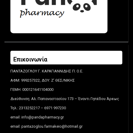
Επικοινωνία
ΠΑΝΤΑΖΟΓΛΟΥ Γ. ΚΑΡΑΓΙΑΝΝΙΔΗΣ Π. Ο.Ε.
ΑΦΜ: 999257322, ΔΟΥ: Ζ’ ΘΕΣ/ΝΙΚΗΣ
ΓΕΜΗ: 000121641104000
Διεύθυνση: Αλ. Παπαναστασίου 173 – Έναντι Γηπέδου Άρεως
Τηλ.: 2313252217 – 6971 997230
email:
info@pandapharmacy.gr
email:
pantazoglou.farmakeio@hotmail.gr