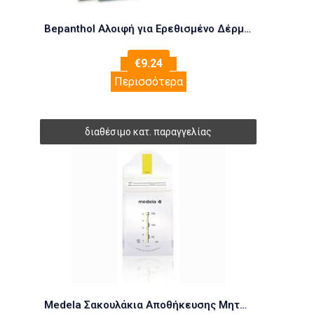
Bepanthol Αλοιφή για Ερεθισμένο Δέρμα 100gr BEPANTHOL PROTECTIVE BALM IRRITATION 100GR
€
9.24
Περισσότερα
Medela Σακουλάκια Αποθήκευσης Μητρικού Γάλακτος (20τεμαχια)