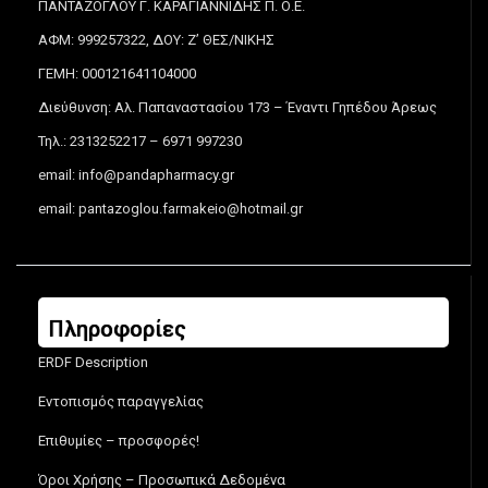
ΠΑΝΤΑΖΟΓΛΟΥ Γ. ΚΑΡΑΓΙΑΝΝΙΔΗΣ Π. Ο.Ε.
ΑΦΜ: 999257322, ΔΟΥ: Ζ’ ΘΕΣ/ΝΙΚΗΣ
ΓΕΜΗ: 000121641104000
Διεύθυνση: Αλ. Παπαναστασίου 173 – Έναντι Γηπέδου Άρεως
Τηλ.: 2313252217 – 6971 997230
email:
info@pandapharmacy.gr
email:
pantazoglou.farmakeio@hotmail.gr
Πληροφορίες
ERDF Description
Εντοπισμός παραγγελίας
Επιθυμίες – προσφορές!
Όροι Χρήσης – Προσωπικά Δεδομένα