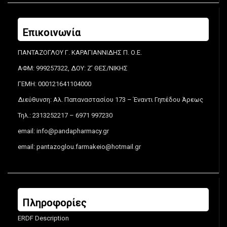
Επικοινωνία
ΠΑΝΤΑΖΟΓΛΟΥ Γ. ΚΑΡΑΓΙΑΝΝΙΔΗΣ Π. Ο.Ε.
ΑΦΜ: 999257322, ΔΟΥ: Ζ’ ΘΕΣ/ΝΙΚΗΣ
ΓΕΜΗ: 000121641104000
Διεύθυνση: Αλ. Παπαναστασίου 173 – Έναντι Γηπέδου Άρεως
Τηλ.: 2313252217 – 6971 997230
email:
info@pandapharmacy.gr
email:
pantazoglou.farmakeio@hotmail.gr
Πληροφορίες
ERDF Description