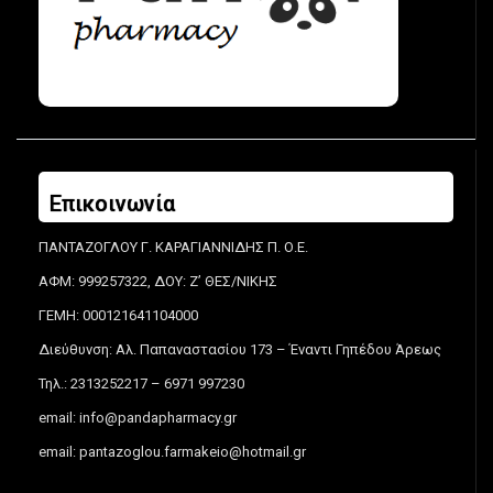
Επικοινωνία
ΠΑΝΤΑΖΟΓΛΟΥ Γ. ΚΑΡΑΓΙΑΝΝΙΔΗΣ Π. Ο.Ε.
ΑΦΜ: 999257322, ΔΟΥ: Ζ’ ΘΕΣ/ΝΙΚΗΣ
ΓΕΜΗ: 000121641104000
Διεύθυνση: Αλ. Παπαναστασίου 173 – Έναντι Γηπέδου Άρεως
Τηλ.: 2313252217 – 6971 997230
email:
info@pandapharmacy.gr
email:
pantazoglou.farmakeio@hotmail.gr