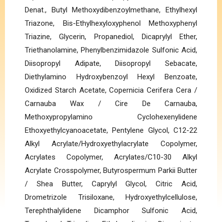
Denat., Butyl Methoxydibenzoylmethane, Ethylhexyl
Triazone, Bis-Ethylhexyloxyphenol Methoxyphenyl
Triazine, Glycerin, Propanediol, Dicaprylyl Ether,
Triethanolamine, Phenylbenzimidazole Sulfonic Acid,
Diisopropyl Adipate, Diisopropyl Sebacate,
Diethylamino Hydroxybenzoyl Hexyl Benzoate,
Oxidized Starch Acetate, Copernicia Cerifera Cera /
Carnauba Wax / Cire De Carnauba,
Methoxypropylamino Cyclohexenylidene
Ethoxyethylcyanoacetate, Pentylene Glycol, C12-22
Alkyl Acrylate/Hydroxyethylacrylate Copolymer,
Acrylates Copolymer, Acrylates/C10-30 Alkyl
Acrylate Crosspolymer, Butyrospermum Parkii Butter
/ Shea Butter, Caprylyl Glycol, Citric Acid,
Drometrizole Trisiloxane, Hydroxyethylcellulose,
Terephthalylidene Dicamphor Sulfonic Acid,