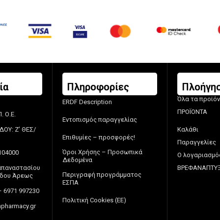
ία
Πληροφορίες
Πλοήγη
Όλα τα προϊό
ERDF Description
ΠΡΟΪΟΝΤΑ
 Ο.Ε.
Εντοπισμός παραγγελίας
ΔΟΥ: Ζ’ ΘΕΣ/
Καλάθι
Επιθυμίες – προσφορές!
Παραγγελίες
Όροι Χρήσης – Προσωπικά
104000
Ο λογαριασμό
Δεδομένα
Παπαναστασίου
ΒΡΕΦΑΝΑΠΤΥ
Περιγραφή προγράμματος
πέδου Άρεως
ΕΣΠΑ
– 6971 997230
Πολιτική Cookies (ΕΕ)
pharmacy.gr