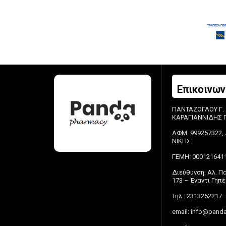
Επικοινων
ΠΑΝΤΑΖΟΓΛΟΥ Γ.
ΚΑΡΑΓΙΑΝΝΙΔΗΣ Π.
ΑΦΜ: 999257322, 
ΝΙΚΗΣ
ΓΕΜΗ: 000121641
Διεύθυνση: Αλ. 
173 – Έναντι Γη
Τηλ.: 2313252217 
email:
info@panda