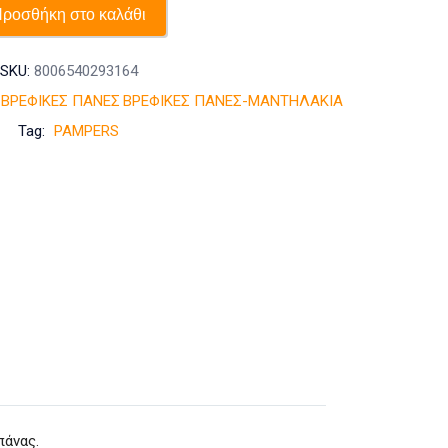
Δώρο)
ροσθήκη στο καλάθι
ensitive
Βaby
SKU:
8006540293164
Wipes
ΒΡΕΦΙΚΕΣ ΠΑΝΕΣ
ΒΡΕΦΙΚΕΣ ΠΑΝΕΣ-ΜΑΝΤΗΛΑΚΙΑ
Μωρομάντηλα
Tag:
PAMPERS
Χωρίς
Άρωμα
3
x
52
τεμάχια
ποσότητα
πάνας.