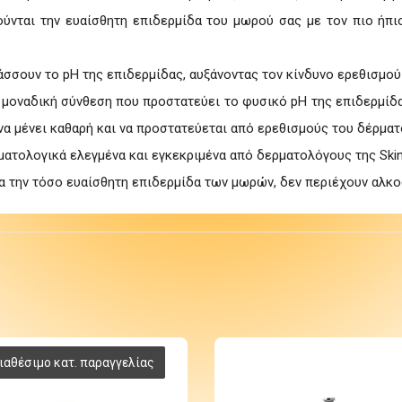
ούνται την ευαίσθητη επιδερμίδα του μωρού σας με τον πιο ήπι
λάσσουν το pH της επιδερμίδας, αυξάνοντας τον κίνδυνο ερεθισμού
μοναδική σύνθεση που προστατεύει το φυσικό pH της επιδερμίδας
να μένει καθαρή και να προστατεύεται από ερεθισμούς του δέρματ
ατολογικά ελεγμένα και εγκεκριμένα από δερματολόγους της Skin H
α την τόσο ευαίσθητη επιδερμίδα των μωρών, δεν περιέχουν αλκο