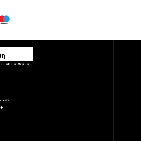
ση
ντα σε προσφορά
ς μου
ΞΗ