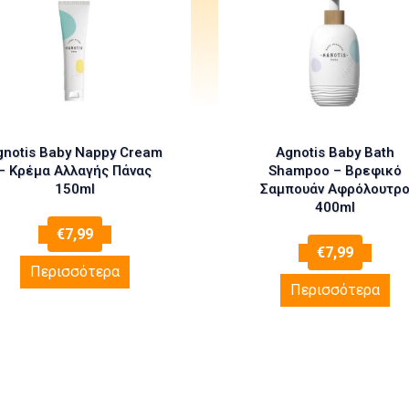
gnotis Baby Nappy Cream
Agnotis Baby Bath
– Κρέμα Αλλαγής Πάνας
Shampoo – Βρεφικό
150ml
Σαμπουάν Αφρόλουτρ
400ml
€
7,99
€
7,99
Περισσότερα
Περισσότερα