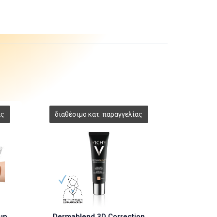
up
Dermablend 3D Correction