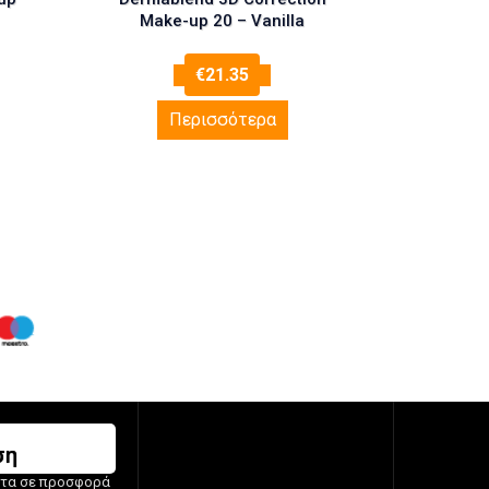
Make-up 20 – Vanilla
€
21.35
Περισσότερα
ση
ντα σε προσφορά