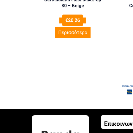
30 – Beige
C
€
20.26
Περισσότερα
Επικοινων