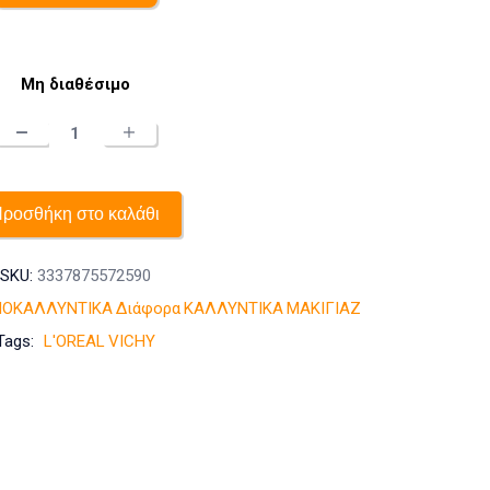
Μη διαθέσιμο
Dermablend
3D
Correction
Make-
ροσθήκη στο καλάθι
up
30
SKU:
3337875572590
ΟΚΑΛΛΥΝΤΙΚΑ
Διάφορα
ΚΑΛΛΥΝΤΙΚΑ
ΜΑΚΙΓΙΑΖ
Beige
Tags:
L'OREAL
VICHY
ποσότητα