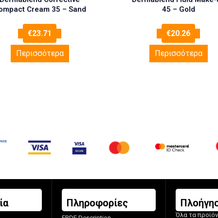
ompact Cream 35 – Sand
45 – Gold
€
23.71
€
20.26
Περισσότερα
Περισσότερα
ία
Πληροφορίες
Πλοήγη
Όλα τα προϊό
ERDF Description