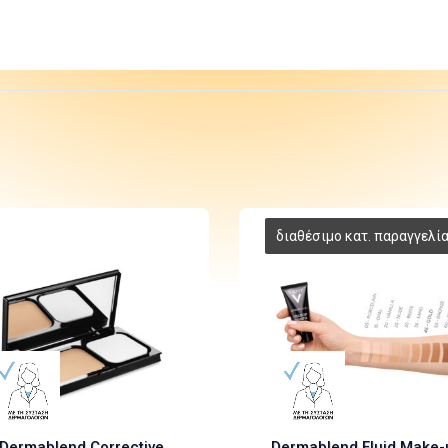
Dermablend Corrective
Dermablend Fluid Make-