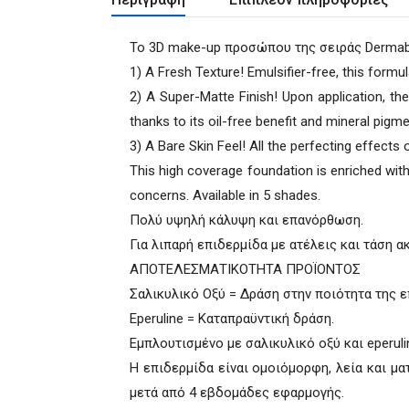
Το 3D make-up προσώπου της σειράς Dermabl
1) A Fresh Texture! Emulsifier-free, this formul
2) A Super-Matte Finish! Upon application, the 
thanks to its oil-free benefit and mineral pigme
3) A Bare Skin Feel! All the perfecting effects 
This high coverage foundation is enriched with
concerns. Available in 5 shades.
Πολύ υψηλή κάλυψη και επανόρθωση.
Για λιπαρή επιδερμίδα με ατέλεις και τάση α
ΑΠΟΤΕΛΕΣΜΑΤΙΚΟΤΗΤΑ ΠΡΟΪΟΝΤΟΣ
Σαλικυλικό Οξύ = Δράση στην ποιότητα της ε
Eperuline = Καταπραϋντική δράση.
Εμπλουτισμένο με σαλικυλικό οξύ και eperul
Η επιδερμίδα είναι ομοιόμορφη, λεία και μα
μετά από 4 εβδομάδες εφαρμογής.