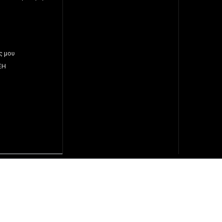
ς μου
ΞΗ