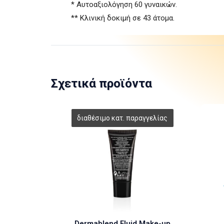
* Αυτοαξιολόγηση 60 γυναικών.
** Κλινική δοκιμή σε 43 άτομα.
Σχετικά προϊόντα
Dermablend Fluid Make-up