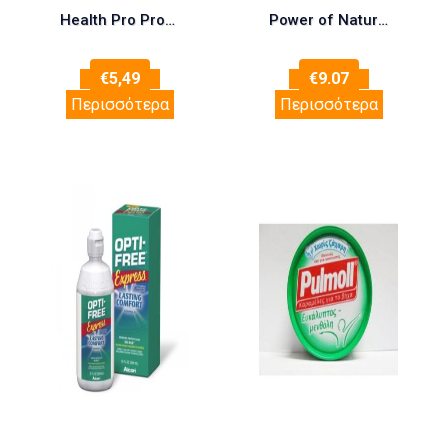
Health Pro Probio-orobiotic με Προβιοτικά και Πρεβιοτικά 20 φακελίσκοι
Power of Nature Promo Echinacea Extra 100mg, 20eff.tabs & Vitamin C 500mg, 20eff.tabs, 1σετ
€
5,49
€
9.07
Περισσότερα
Περισσότερα