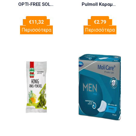
OPTI-FREE SOLUTION EXPRESS 355ML
Pulmoll Καραμέλες με Ευκάλυπτος- Μενθόλη
€
11,32
€
2.79
Περισσότερα
Περισσότερα