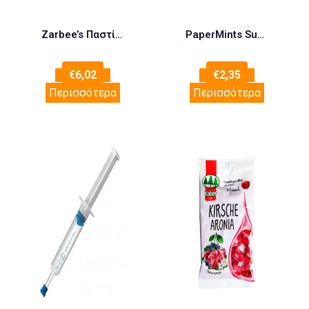
Zarbee’s Παστίλιες για τον Λαιμό & την Ενίσχυση Ανοσοποιητικού, 24 τεμάχια
PaperMints Sugar-Free 24 τμχ
€
6,02
€
2,35
Περισσότερα
Περισσότερα