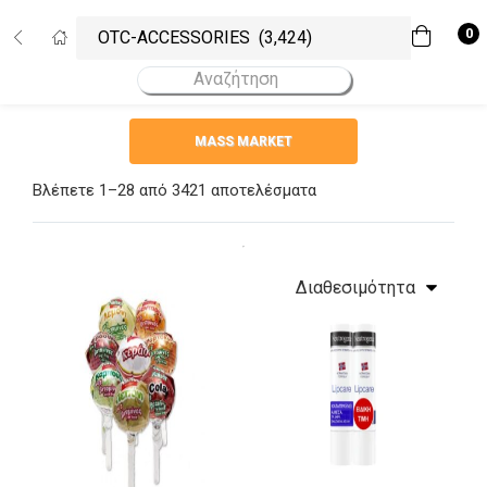
Σύνδεση
Εγγραφή
0
Εισάγετε το username και το password σας για να συνδεθείτε.
MASS MARKET
Username
Κωδικός
Να με θυμάσαι!
Βλέπετε 1–28 από 3421 αποτελέσματα
Ξεχάσατε το password σας;
Υψηλότερες πωλήσεις
4 προϊόντα
All Categories
Διαθεσιμότητα