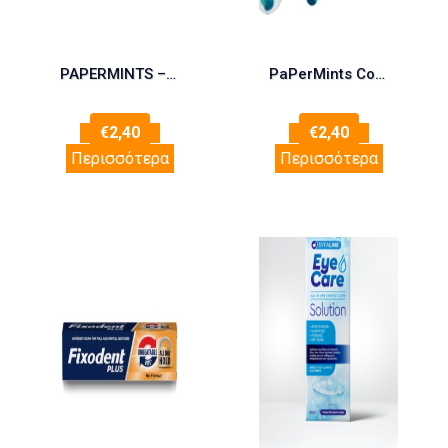
PAPERMINTS – COOL CAPS STRAWBERRY
PaPerMints Cool Caps 18 κάψουλες
€
2,40
€
2,40
Περισσότερα
Περισσότερα