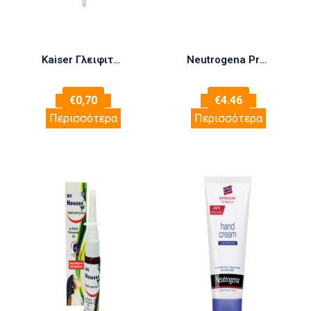
Kaiser Γλειφιτζούρι mixed 1τμχ
Neutrogena Promo (1+1 Δώρο) Lipcare Ενυδατικό Στικ Χειλιών 2×4.8gr
€
0,70
€
4.46
Περισσότερα
Περισσότερα