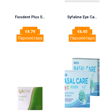
Fixodent Plus Strong Bite Στερεωτική Κρέμα για Oλικές & Mερικές Oδοντοστοιχίες, 40ml
Syfaline Eye Care Solution 360ml
€
4.79
€
6.40
Περισσότερα
Περισσότερα