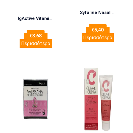
Syfaline Nasal Care Kids solution 40.amps – αποστειρωμένο 0,9% διάλυμα Saline Solution μίας χρήσης
IgActive Vitamin E 150mg 20 μαλακές κάψουλες
€
5,40
€
3.68
Περισσότερα
Περισσότερα