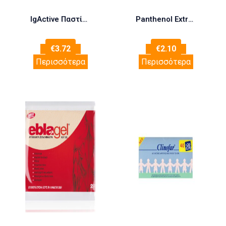
IgActive Παστίλιες Λαιμού Μέλι & Λεμόνι Extra Strength Sugar Free 20 Τεμάχια
Panthenol Extra White Pearl Peel Off Mask 10ml (Μάσκα Λάμψης με Εκχύλισμα Μαργαριταριού)
€
3.72
€
2.10
Περισσότερα
Περισσότερα