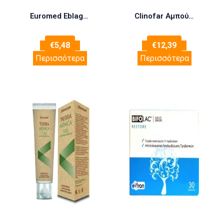
Euromed Eblagel Hot Blaster Θερμαντικά Έμπλαστρα 2τμχ
Clinofar Αμπούλες 5ml x 40τεμ + 20τεμ Δώρο (Καθαρισμος Μύτης για Βρέφη)
€
5,48
€
12,39
Περισσότερα
Περισσότερα