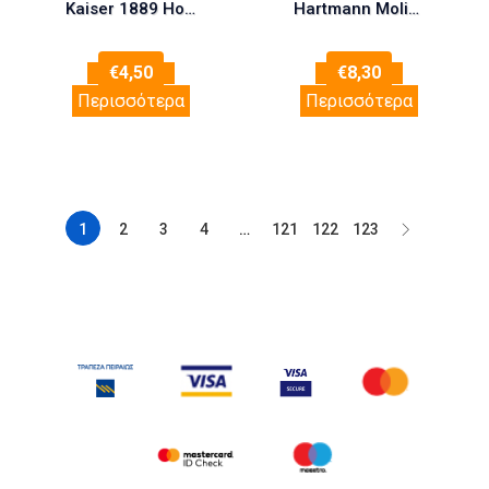
Kaiser 1889 Honig Anis-Fenchel Καραμέλες με Μέλι, Γλυκάνισο & Μάραθο 90gr
Hartmann Molicare Premium Men Pad Ανδρικές Σερβιέτες Ακράτειας Κανονικής Ροής 4 Σταγόνες 14τμχ
€
4,50
€
8,30
Περισσότερα
Περισσότερα
1
2
3
4
…
121
122
123