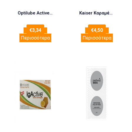
Optilube Active Σύριγγα με Λιπαντικό Ζελέ Λιδοκαΐνης 11ml
Kaiser Καραμέλες Για Το Βήχα Με Κεράσι & Αρώνια 90gr
€
3,34
€
4,50
Περισσότερα
Περισσότερα