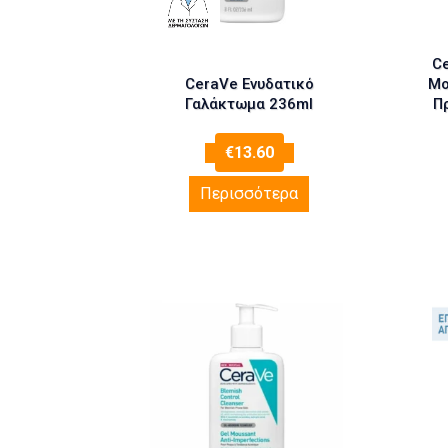
Ce
CeraVe Ενυδατικό
Mo
Γαλάκτωμα 236ml
Π
€
13.60
Περισσότερα