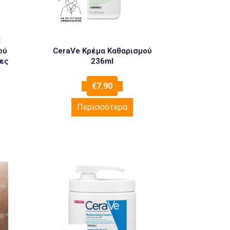
l
ού
CeraVe Κρέμα Καθαρισμού
ες
236ml
€
7.90
Περισσότερα