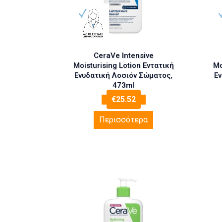
CeraVe Intensive
Moisturising Lotion Εντατική
Mo
Ενυδατική Λοσιόν Σώματος,
Εν
473ml
€
25.52
Περισσότερα