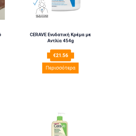
ύ
CERAVE Ενυδατική Κρέμα με
Αντλία 454g
€
21.56
Περισσότερα