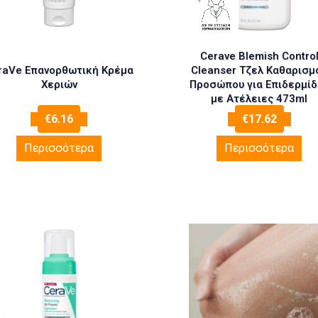
Cerave Blemish Contro
raVe Επανορθωτική Κρέμα
Cleanser Τζελ Καθαρισμ
Χεριών
Προσώπου για Επιδερμίδ
με Ατέλειες 473ml
€
6.16
€
17.62
Περισσότερα
Περισσότερα