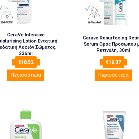
CeraVe Intensive
Cerave Resurfacing Reti
isturising Lotion Εντατική
Serum Ορός Προσώπου 
υδατική Λοσιόν Σώματος,
Ρετινόλη, 30ml
236ml
€
18.52
€
19.37
Περισσότερα
Περισσότερα