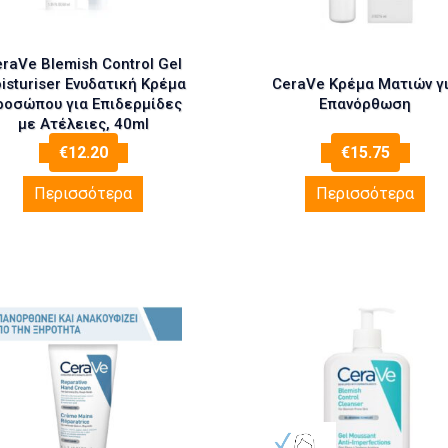
raVe Blemish Control Gel
isturiser Ενυδατική Κρέμα
CeraVe Κρέμα Ματιών γ
ροσώπου για Επιδερμίδες
Επανόρθωση
με Ατέλειες, 40ml
€
12.20
€
15.75
Περισσότερα
Περισσότερα