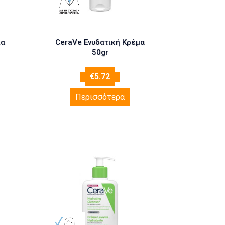
ια
CeraVe Ενυδατική Κρέμα
50gr
€
5.72
Περισσότερα