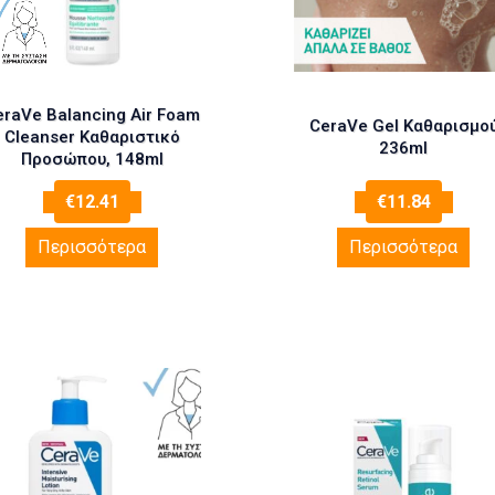
eraVe Balancing Air Foam
CeraVe Gel Καθαρισμο
Cleanser Καθαριστικό
236ml
Προσώπου, 148ml
€
12.41
€
11.84
Περισσότερα
Περισσότερα