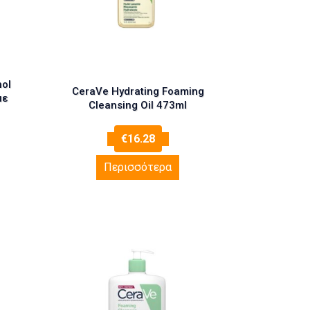
nol
CeraVe Hydrating Foaming
με
Cleansing Oil 473ml
€
16.28
Περισσότερα