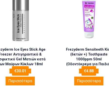
ezyderm Ice Eyes Stick Age
Frezyderm Sensiteeth Ki
Freezer Αντιγηραντικό &
(6ετών +) Toothpaste
σφικτικό Gel Ματιών κατά
1000ppm 50ml
ων Μαύρων Κύκλων 18ml
(Οδοντόκρεμα για Παιδι
€
30.01
€
4.88
Περισσότερα
Περισσότερα