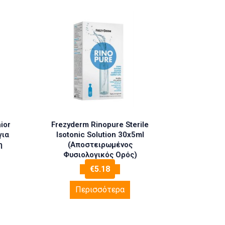
ior
Frezyderm Rinopure Sterile
για
Isotonic Solution 30x5ml
η
(Αποστειρωμένος
Φυσιολογικός Ορός)
€
5.18
Περισσότερα