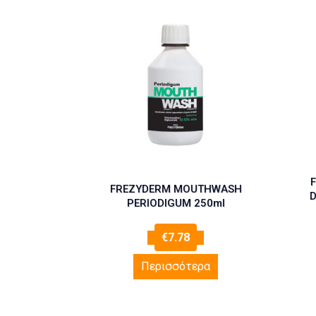
F
FREZYDERM MOUTHWASH
D
PERIODIGUM 250ml
€
7.78
Περισσότερα