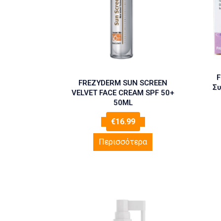
F
FREZYDERM SUN SCREEN
Συ
VELVET FACE CREAM SPF 50+
50ML
€
16.99
Περισσότερα