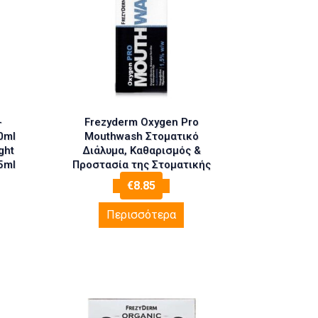
-
Frezyderm Oxygen Pro
0ml
Mouthwash Στοματικό
ght
Διάλυμα, Καθαρισμός &
5ml
Προστασία της Στοματικής
Κοιλότητας με Ενεργό
€
8.85
Οξυγόνο 250ml
Περισσότερα