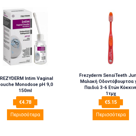
Frezyderm SensiTeeth Jun
REZYDERM Intim Vaginal
Μαλακή Οδοντόβουρτσα 
ouche Monodose pH 9,0
Παιδιά 3-6 Ετών Κόκκιν
150ml
1τμχ
€
4.78
€
5.15
Περισσότερα
Περισσότερα