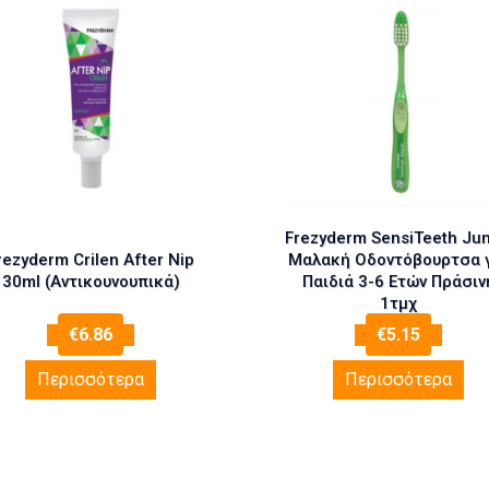
Frezyderm SensiTeeth Jun
rezyderm Crilen After Nip
Μαλακή Οδοντόβουρτσα 
30ml (Αντικουνουπικά)
Παιδιά 3-6 Ετών Πράσιν
1τμχ
€
6.86
€
5.15
Περισσότερα
Περισσότερα