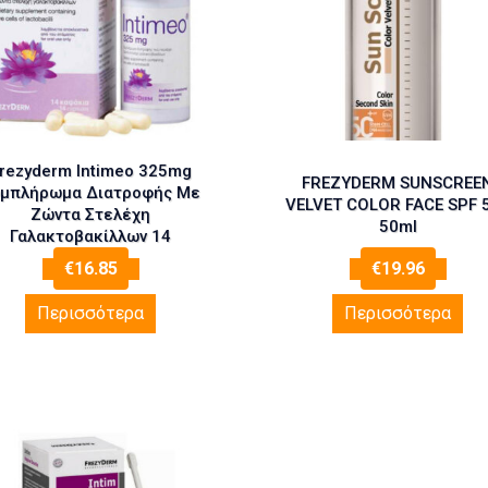
rezyderm Intimeo 325mg
FREZYDERM SUNSCREE
μπλήρωμα Διατροφής Με
VELVET COLOR FACE SPF 
Ζώντα Στελέχη
50ml
Γαλακτοβακίλλων 14
Καψάκια
€
16.85
€
19.96
Περισσότερα
Περισσότερα