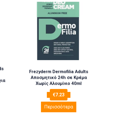
ds
Frezyderm Dermofilia Adults
Αποσμητικό 24h σε Κρέμα
για
Χωρίς Αλουμίνιο 40ml
€
7.23
Περισσότερα