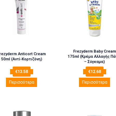
Frezyderm Baby Cream
rezyderm Anticort Cream
175ml (Κρέμα Αλλαγής Πά
50ml (Αντί-Κορτιζόνη)
– Σύγκαμα)
€
13.58
€
12.68
Περισσότερα
Περισσότερα