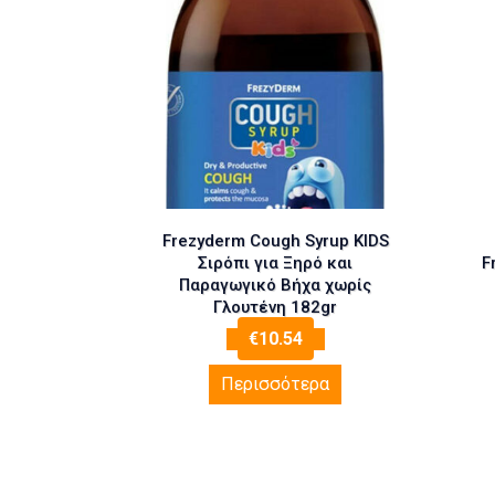
Frezyderm Cough Syrup KIDS
Σιρόπι για Ξηρό και
F
Παραγωγικό Βήχα χωρίς
Γλουτένη 182gr
€
10.54
Περισσότερα