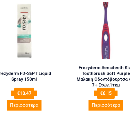
Frezyderm Sensiteeth Ki
rezyderm FD-SEPT Liquid
Toothbrush Soft Purple
Spray 150ml
Μαλακή Οδοντόβουρτσα 
7+ Eτών,1τεμ
€
10.47
€
6.15
Περισσότερα
Περισσότερα