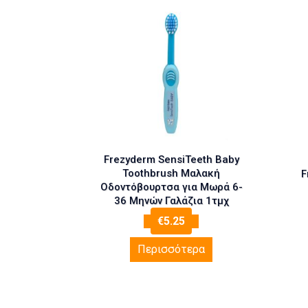
Frezyderm SensiTeeth Baby
Toothbrush Μαλακή
F
Οδοντόβουρτσα για Μωρά 6-
36 Μηνών Γαλάζια 1τμχ
(Αντιγραφή)
€
5.25
Περισσότερα