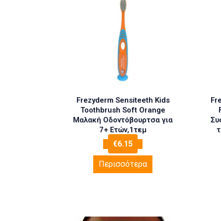
Frezyderm Sensiteeth Kids
Fr
Toothbrush Soft Orange
Μαλακή Οδοντόβουρτσα για
Συ
7+ Eτών,1τεμ
τ
€
6.15
Περισσότερα