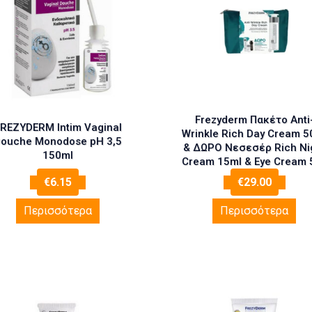
Frezyderm Πακέτο Anti
REZYDERM Intim Vaginal
Wrinkle Rich Day Cream 5
ouche Monodose pH 3,5
& ΔΩΡΟ Νεσεσέρ Rich Ni
150ml
Cream 15ml & Eye Cream 
& Velvet Colors 2ml
€
6.15
€
29.00
Περισσότερα
Περισσότερα