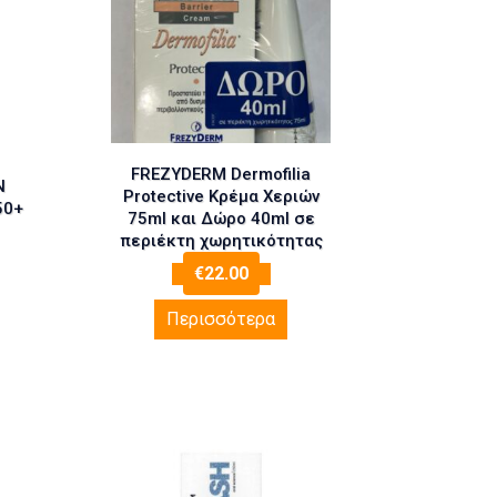
FREZYDERM Dermofilia
N
Protective Κρέμα Χεριών
50+
75ml και Δώρο 40ml σε
περιέκτη χωρητικότητας
75ml
€
22.00
Περισσότερα