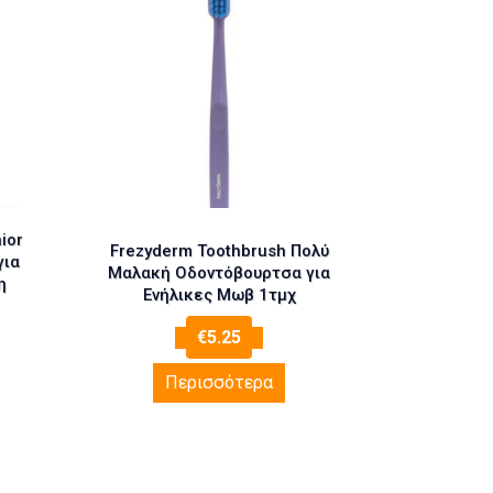
ior
Frezyderm Toothbrush Πολύ
για
Μαλακή Οδοντόβουρτσα για
η
Ενήλικες Μωβ 1τμχ
€
5.25
Περισσότερα