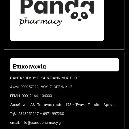
Επικοινωνία
ΠΑΝΤΑΖΟΓΛΟΥ Γ. ΚΑΡΑΓΙΑΝΝΙΔΗΣ Π. Ο.Ε.
ΑΦΜ: 999257322, ΔΟΥ: Ζ’ ΘΕΣ/ΝΙΚΗΣ
ΓΕΜΗ: 000121641104000
Διεύθυνση: Αλ. Παπαναστασίου 173 – Έναντι Γηπέδου Άρεως
Τηλ.: 2313252217 – 6971 997230
email:
info@pandapharmacy.gr