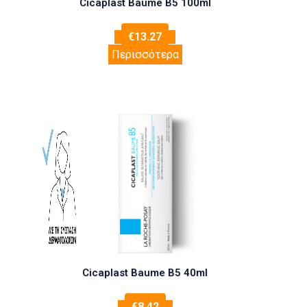
Cicaplast Baume B5 100ml
€
13.27
Περισσότερα
Cicaplast Baume B5 40ml
€
8.42