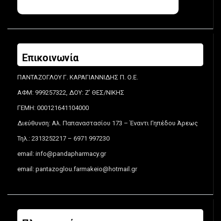
Επικοινωνία
ΠΑΝΤΑΖΟΓΛΟΥ Γ. ΚΑΡΑΓΙΑΝΝΙΔΗΣ Π. Ο.Ε.
ΑΦΜ: 999257322, ΔΟΥ: Ζ’ ΘΕΣ/ΝΙΚΗΣ
ΓΕΜΗ: 000121641104000
Διεύθυνση: Αλ. Παπαναστασίου 173 – Έναντι Γηπέδου Άρεως
Τηλ.: 2313252217 – 6971 997230
email:
info@pandapharmacy.gr
email:
pantazoglou.farmakeio@hotmail.gr