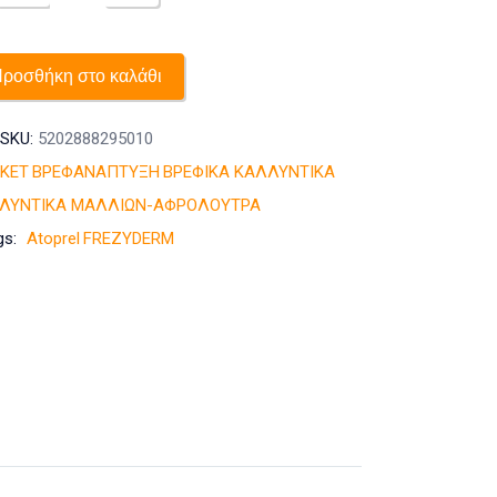
–
ATOPREL
BATH
ροσθήκη στο καλάθι
CREAM
Ειδικό
SKU:
5202888295010
Κρεμώδες
KET
ΒΡΕΦΑΝΑΠΤΥΞΗ
ΒΡΕΦΙΚΑ ΚΑΛΛΥΝΤΙΚΑ
Καθαριστικό
ΛΛΥΝΤΙΚΑ ΜΑΛΛΙΩΝ-ΑΦΡΟΛΟΥΤΡΑ
–
gs:
Atoprel
FREZYDERM
300ml
ποσότητα