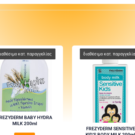
REZYDERM BABY HYDRA
MILK 200ml
FREZYDERM SENSITIVE
KID’S BODY MILK 200m