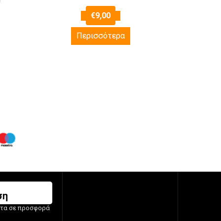
€
9,00
Περισσότερα
ση
ντα σε προσφορά