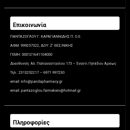
Επικοινωνία
ΠΑΝΤΑΖΟΓΛΟΥ Γ. ΚΑΡΑΓΙΑΝΝΙΔΗΣ Π. Ο.Ε.
ΑΦΜ: 999257322, ΔΟΥ: Ζ’ ΘΕΣ/ΝΙΚΗΣ
ΓΕΜΗ: 000121641104000
Διεύθυνση: Αλ. Παπαναστασίου 173 – Έναντι Γηπέδου Άρεως
Τηλ.: 2313252217 – 6971 997230
email:
info@pandapharmacy.gr
email:
pantazoglou.farmakeio@hotmail.gr
Πληροφορίες