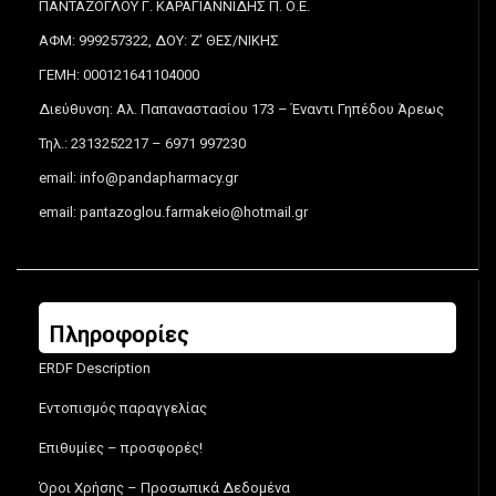
ΠΑΝΤΑΖΟΓΛΟΥ Γ. ΚΑΡΑΓΙΑΝΝΙΔΗΣ Π. Ο.Ε.
ΑΦΜ: 999257322, ΔΟΥ: Ζ’ ΘΕΣ/ΝΙΚΗΣ
ΓΕΜΗ: 000121641104000
Διεύθυνση: Αλ. Παπαναστασίου 173 – Έναντι Γηπέδου Άρεως
Τηλ.: 2313252217 – 6971 997230
email:
info@pandapharmacy.gr
email:
pantazoglou.farmakeio@hotmail.gr
Πληροφορίες
ERDF Description
Εντοπισμός παραγγελίας
Επιθυμίες – προσφορές!
Όροι Χρήσης – Προσωπικά Δεδομένα