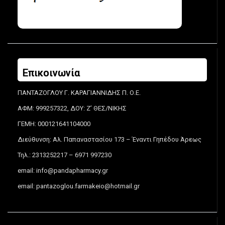
Επικοινωνία
ΠΑΝΤΑΖΟΓΛΟΥ Γ. ΚΑΡΑΓΙΑΝΝΙΔΗΣ Π. Ο.Ε.
ΑΦΜ: 999257322, ΔΟΥ: Ζ’ ΘΕΣ/ΝΙΚΗΣ
ΓΕΜΗ: 000121641104000
Διεύθυνση: Αλ. Παπαναστασίου 173 – Έναντι Γηπέδου Άρεως
Τηλ.: 2313252217 – 6971 997230
email:
info@pandapharmacy.gr
email:
pantazoglou.farmakeio@hotmail.gr