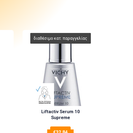
Liftactiv Serum 10
Supreme
€
32.84