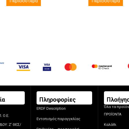
Περισσότερα
Περισσότερα
ία
Πληροφορίες
Πλοήγη
Όλα τα προϊό
ERDF Description
ΠΡΟΪΟΝΤΑ
 Ο.Ε.
Εντοπισμός παραγγελίας
ΔΟΥ: Ζ’ ΘΕΣ/
Καλάθι