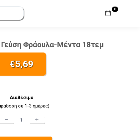
0
ε Γεύση Φράουλα-Μέντα 18τεμ
€
5,69
Διαθέσιμο
αράδοση σε 1-3 ημέρες)
Vox
Lysopaine
με