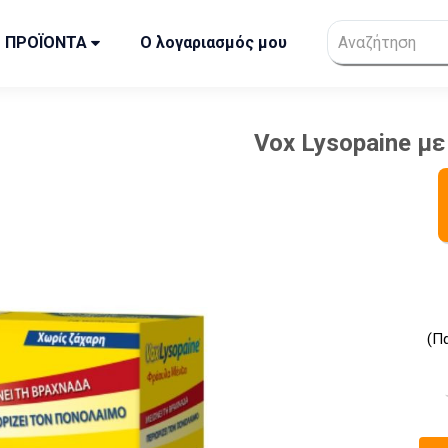
ΠΡΟΪΟΝΤΑ
Ο λογαριασμός μου
Vox Lysopaine μ
(Π