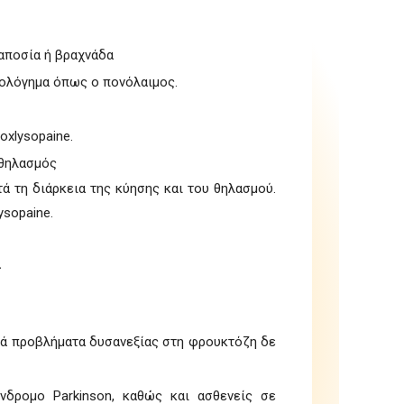
ταποσία ή βραχνάδα
υολόγημα όπως ο πονόλαιμος.
oxlysopaine.
 θηλασμός
 τη διάρκεια της κύησης και του θηλασμού.
ysopaine.
.
ικά προβλήματα δυσανεξίας στη φρουκτόζη δε
ύνδρομο Parkinson, καθώς και ασθενείς σε