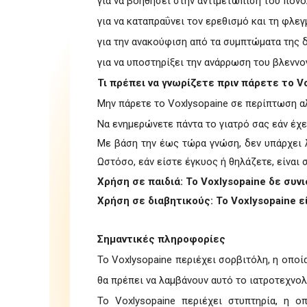
για να βοηθήσει στην αντιμετώπιση του πον
για να καταπραΰνει τον ερεθισμό και τη φλε
για την ανακούφιση από τα συμπτώματα της 
για να υποστηρίξει την ανάρρωση του βλενν
Τι πρέπει να γνωρίζετε πριν πάρετε το V
Μην πάρετε το Voxlysopaine σε περίπτωση αλ
Να ενημερώνετε πάντα το γιατρό σας εάν έχε
Με βάση την έως τώρα γνώση, δεν υπάρχει 
Ωστόσο, εάν είστε έγκυος ή θηλάζετε, είναι
Χρήση σε παιδιά: To Voxlysopaine δε συνι
Χρήση σε διαβητικούς: To Voxlysopaine ε
Σημαντικές πληροφορίες
To Voxlysopaine περιέχει σορβιτόλη, η οπο
θα πρέπει να λαμβάνουν αυτό το ιατροτεχνολ
To Voxlysopaine περιέχει στυπτηρία, η ο