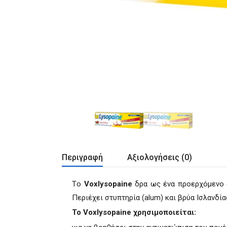
Περιγραφή
Αξιολογήσεις (0)
Τo
Voxlysopaine
δρα ως ένα προερχόμενο α
Περιέχει στυπτηρία (alum) και βρύα Ισλανδία
To Voxlysopaine χρησιμοποιείται: