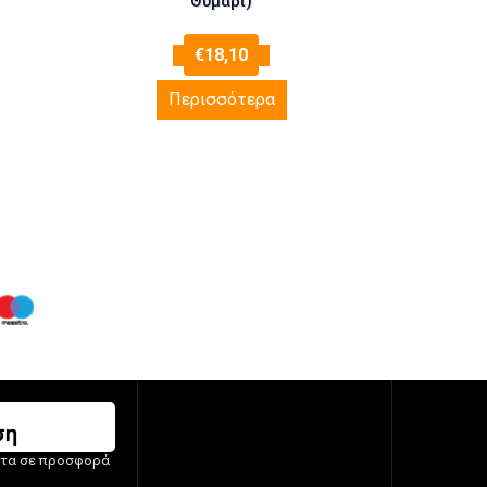
Θυμάρι)
€
18,10
Περισσότερα
ση
ντα σε προσφορά