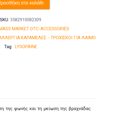
Γεύση
ροσθήκη στο καλάθι
Φράουλα-
Μέντα
SKU:
3582910082309
18τεμ
MASS MARKET
OTC-ACCESSORIES
ποσότητα
ΑΛΛΕΡΓΙΑ
ΚΑΡΑΜΕΛΕΣ - ΤΡΟΧΙΣΚΟΙ ΓΙΑ ΛΑΙΜΟ
Tag:
LYSOPAINE
ση της φωνής και τη μείωση της βραχνάδας.