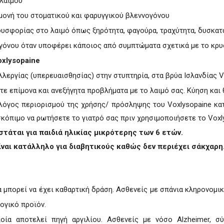
όλαιμου
γμονή του στοματικού και φαρυγγικού βλεννογόνου
δυσφορίας στο λαιμό όπως ξηρότητα, φαγούρα, τραχύτητα, δυσκα
ογόνου όταν υποφέρει κάποιος από συμπτώματα σχετικά με το κρ
oxlysopaine
λεργίας (υπερευαισθησίας) στην στυπτηρία, στα βρύα Ισλανδίας V
τε επίμονα και ανεξήγητα προβλήματα με το λαιμό σας. Κύηση και
λόγος περιορισμού της χρήσης/ πρόσληψης του Voxlysopaine κατά
 σκόπιμο να ρωτήσετε το γιατρό σας πριν χρησιμοποιήσετε το Voxl
στάται για παιδιά ηλικίας μικρότερης των 6 ετών.
ίναι κατάλληλο για διαβητικούς καθώς δεν περιέχει σάκχαρη
ία μπορεί να έχει καθαρτική δράση. Ασθενείς με σπάνια κληρονομ
ογικό προϊόν.
ποία αποτελεί πηγή αργιλίου. Ασθενείς με νόσο Alzheimer, σ