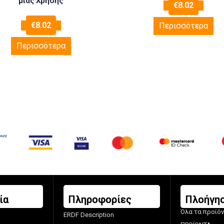
μιας Χρήσης
€
8.02
€
8.02
Περισσότερα
Περισσότερα
ία
Πληροφορίες
Πλοήγη
Όλα τα προϊό
ERDF Description